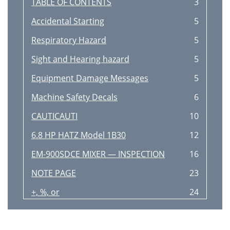
TABLE OF CONTENTS
3
Accidental Starting
5
Respiratory Hazard
5
Sight and Hearing hazard
5
Equipment Damage Messages
5
Machine Safety Decals
6
CAUTICAUTI
10
6.8 HP HATZ Model 1B30
12
EM-900SDCE MIXER — INSPECTION
16
NOTE PAGE
23
+, %, or
24
EM-900SDCE 1 TO 3 UNITS
25