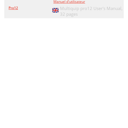
Manuel d'utilisateur
Pro12
Multiquip pro12 User's Manual,
32 pages