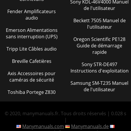
Sony KDL-46V4000 Manuel
de l'utilisateur
Fender Amplificateurs
audio
Beckett 7505 Manuel de
l'utilisateur
Emerson Alimentations
sans interruption (UPS)
Oregon Scientific PE128
Guide de démarrage
Tripp Lite Câbles audio
rapide
Breville Cafetières
Sony STR-DE497
Instructions d'exploitation
Axis Accessoires pour
caméras de sécurité
Samsung SM-T235 Manuel
de l'utilisateur
Toshiba Portege Z830
© 2020, manymanuals.fr. Tous droits réservés | 0.028 s
|
Manymanuals.com
Manymanuals.de