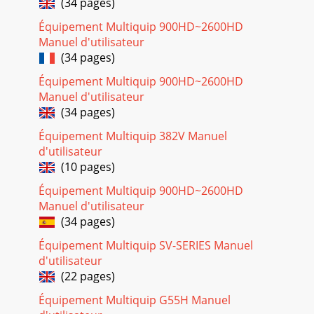
(34 pages)
MANUAL — REV. #0 (03/22/10) — PAGE 7 ALWAYS use
proper lifting techniques whenusing the the vibr
Équipement Multiquip 900HD~2600HD
Manuel d'utilisateur
Page 19
(34 pages)
PAGE 8 — CV/SVA-SERIES VIBRATOR HEADS — OPERATION
AND PARTS MANUAL — REV. #0 (03/22/10)6. Immerse the
Équipement Multiquip 900HD~2600HD
head for 5 to 10 seconds, (until air stops risin
Manuel d'utilisateur
(34 pages)
Page 20 - HERE’S HOW TO GET HELP
Équipement Multiquip 382V Manuel
CV/SVA-SERIES VIBRATOR HEADS — OPERATION AND PARTS
MANUAL — REV. #0 (03/22/10) — PAGE
d'utilisateur
9MAINTENANCEFigure 3. Head PartsMAINTENANCEThe
(10 pages)
vibrator heads
Équipement Multiquip 900HD~2600HD
Manuel d'utilisateur
(34 pages)
Équipement Multiquip SV-SERIES Manuel
d'utilisateur
(22 pages)
Équipement Multiquip G55H Manuel