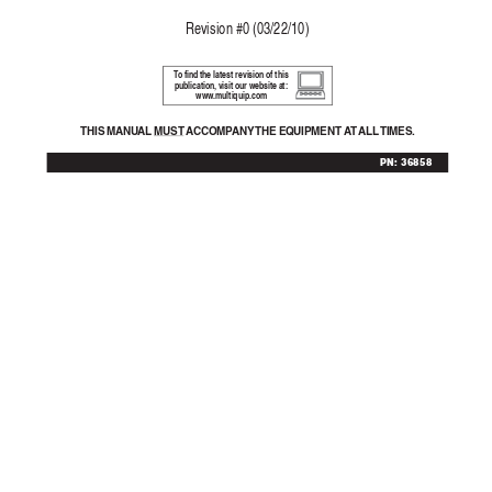
Re
vision #0 (03/22/10)
T
o find the latest revision of this
publication, visit our website at:
www
.multiquip.com
THIS MANU
AL 
MUST A
CCOMP
ANY 
THE EQUIPMENT A
T ALL 
TIMES.
PN: 36858