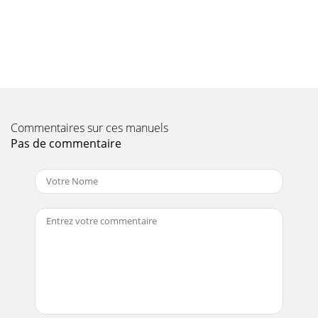
Page 10 - CAUTION!
PAGE 18 — CV/SVA-SERIES VIBRATOR HEADS — OPERATION
AND PARTS MANUAL — REV. #0 (03/22/10)Effective: July 1,
2000TERMS AND CONDITIONS OF SALEPAYMENT TE
Page 11 - SPECIFICATIONS
CV/SVA-SERIES VIBRATOR HEADS — OPERATION AND PARTS
Commentaires sur ces manuels
MANUAL — REV. #0 (03/22/10) — PAGE 19NOTES
Pas de commentaire
Page 12
PAGE 2 — CV/SVA-SERIES VIBRATOR HEADS — OPERATION
AND PARTS MANUAL — REV. #0 (03/22/10)Engine exhaust
and some ofits constituents, and some dust creat
Page 13
OPERATION AND PARTS MANUALYour Local Dealer
is:HERE’S HOW TO GET HELPPLEASE HAVE THE MODEL AND
SERIALNUMBER ON-HAND WHEN CALLING© COPYRIGHT
2010, MULT
Page 14 - VIBRATOR HEAD ASSY