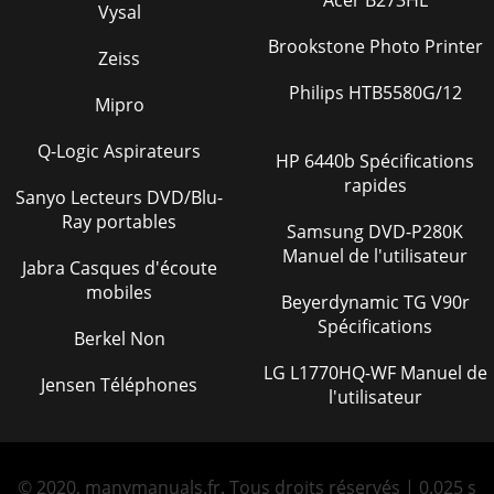
Vysal
Brookstone Photo Printer
Zeiss
Philips HTB5580G/12
Mipro
Q-Logic Aspirateurs
HP 6440b Spécifications
rapides
Sanyo Lecteurs DVD/Blu-
Ray portables
Samsung DVD-P280K
Manuel de l'utilisateur
Jabra Casques d'écoute
mobiles
Beyerdynamic TG V90r
Spécifications
Berkel Non
LG L1770HQ-WF Manuel de
Jensen Téléphones
l'utilisateur
© 2020, manymanuals.fr. Tous droits réservés | 0.025 s