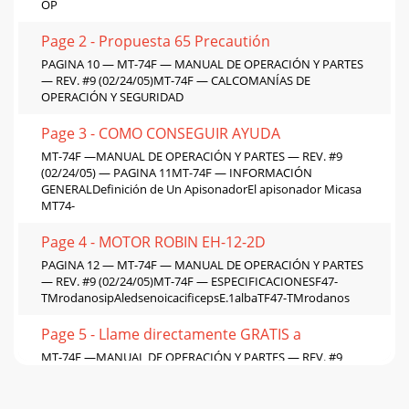
OP
Page 2 - Propuesta 65 Precautión
PAGINA 10 — MT-74F — MANUAL DE OPERACIÓN Y PARTES
— REV. #9 (02/24/05)MT-74F — CALCOMANÍAS DE
OPERACIÓN Y SEGURIDAD
Page 3 - COMO CONSEGUIR AYUDA
MT-74F —MANUAL DE OPERACIÓN Y PARTES — REV. #9
(02/24/05) — PAGINA 11MT-74F — INFORMACIÓN
GENERALDefinición de Un ApisonadorEl apisonador Micasa
MT74-
Page 4 - MOTOR ROBIN EH-12-2D
PAGINA 12 — MT-74F — MANUAL DE OPERACIÓN Y PARTES
— REV. #9 (02/24/05)MT-74F — ESPECIFICACIONESF47-
TMrodanosipAledsenoicacificepsE.1albaTF47-TMrodanos
Page 5 - Llame directamente GRATIS a
MT-74F —MANUAL DE OPERACIÓN Y PARTES — REV. #9
(02/24/05) — PAGINA 13L1. A Returned Material
Authorization must be approved by Multiquip prior to ship