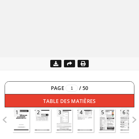
PAGE
/
50
TABLE DES MATIÈRES
1
2
3
4
5
6