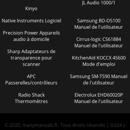
JL Audio 1000/1
(02/24/05) — PAGINA 47ENSAMBLE DEL CARBURADORNO.
PARTE DESCRIPCION CANTIDAD NOTAS210 2527933101
Kinyo
VOLANT
Native Instruments Logiciel
Samsung BD-D5100
Page 43
Manuel de l'utilisateur
PAGINA 48 — MT-74F — MANUAL DE OPERACIÓN Y PARTES
Precision Power Appareils
— REV. #9 (02/24/05)TERMINOS DE PAGOEl término de pago
audio à domicile
Cirrus-logic CS61884
para refacciones es de 10días neto.POLÍTICA D
Manuel de l'utilisateur
Sharp Adaptateurs de
Page 44 - ENSAMBLE DEL MAGNETO
transparence pour
KitchenAid KOCCX 45600
MT-74F —MANUAL DE OPERACIÓN Y PARTES — REV. #9
scanner
Mode d'emploi
(02/24/05) — PAGINA 49NOTE PAGEPAGINA DE NOTA
APC
Samsung SM-T590 Manuel
Page 45
Passerelles/contrôleurs
de l'utilisateur
MT-74F —MANUAL DE OPERACIÓN Y PARTES — REV. #9
(02/24/05) — PAGINA 5PROCEDIMIENTO DE PEDIDO DE
Radio Shack
Electrolux EHD60020P
REFACCIONESCuando ordene refacciones,Cuando ordene
refa
Thermomètres
Manuel de l'utilisateur
Page 46 - ENSAMBLE DEL CARBURADOR
MANUAL DE OPERACIÓN Y PMANUAL DE OPERACIÓN Y
© 2020, manymanuals.fr. Tous droits réservés | 0.024 s
PMANUAL DE OPERACIÓN Y PMANUAL DE OPERACIÓN Y
PMANUAL DE OPERACIÓN Y