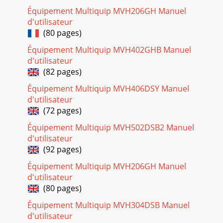
REMARKS10 EH172Y
Équipement Multiquip MVH206GH Manuel
Page 28 - NAMEPLATE AND DECALS
d'utilisateur
(80 pages)
lPAGE 34 — MVC77 PLATE COMPACTOR — OPERATION AND
PARTS MANUAL — REV. #4 (1/14/11)VIBRATOR/PLATE
Équipement Multiquip MVH402GHB Manuel
MOUNTING ASSY.
d'utilisateur
Page 29
(82 pages)
MVC77 PLATE COMPACTOR — OPERATION AND PARTS
Équipement Multiquip MVH406DSY Manuel
MANUAL — REV. #4 (1/14/11) — PAGE 35NO PART NO PART
d'utilisateur
NAME QTY. REMARKS1 408105330 VIBRATING PLATE 146 012
(72 pages)
Page 30 - MAIN BODY ASSY
Équipement Multiquip MVH502DSB2 Manuel
lPAGE 36 — MVC77 PLATE COMPACTOR — OPERATION AND
d'utilisateur
PARTS MANUAL — REV. #4 (1/14/11)VIBRATOR ASSY.
(92 pages)
Page 31
Équipement Multiquip MVH206GH Manuel
MVC77 PLATE COMPACTOR — OPERATION AND PARTS
d'utilisateur
MANUAL — REV. #4 (1/14/11) — PAGE 37NO PART NO PART
(80 pages)
NAME QTY. REMARKS1*408010057 VIBRATING CASE/77,90 ..
Équipement Multiquip MVH304DSB Manuel
Page 32 - ENGINE PULLEY/CLUTCH ASSY
d'utilisateur