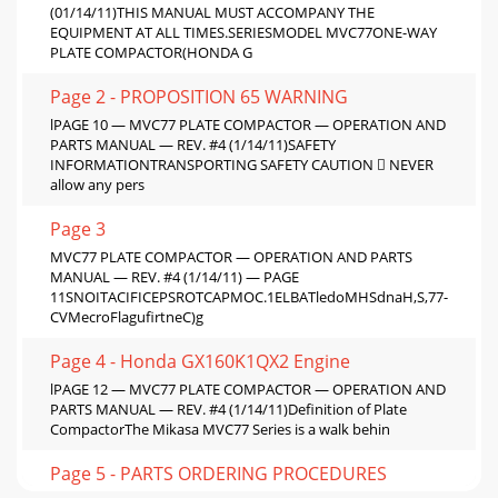
(01/14/11)THIS MANUAL MUST ACCOMPANY THE
EQUIPMENT AT ALL TIMES.SERIESMODEL MVC77ONE-WAY
PLATE COMPACTOR(HONDA G
Page 2 - PROPOSITION 65 WARNING
lPAGE 10 — MVC77 PLATE COMPACTOR — OPERATION AND
PARTS MANUAL — REV. #4 (1/14/11)SAFETY
INFORMATIONTRANSPORTING SAFETY CAUTION  NEVER
allow any pers
Page 3
MVC77 PLATE COMPACTOR — OPERATION AND PARTS
MANUAL — REV. #4 (1/14/11) — PAGE
11SNOITACIFICEPSROTCAPMOC.1ELBATledoMHSdnaH,S,77-
CVMecroFlagufirtneC)g
Page 4 - Honda GX160K1QX2 Engine
lPAGE 12 — MVC77 PLATE COMPACTOR — OPERATION AND
PARTS MANUAL — REV. #4 (1/14/11)Definition of Plate
CompactorThe Mikasa MVC77 Series is a walk behin
Page 5 - PARTS ORDERING PROCEDURES