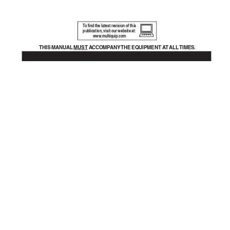
T
o find the latest re
vision of this
publication, visit our website at:
www
.m
ultiquip.com
THIS MANU
AL 
MUST A
CCOMP
ANY 
THE EQ
UIPMENT A
T ALL 
TIMES.