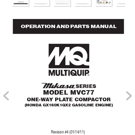
OPERA
TION AND P
AR
TS MANUAL
SERIES
MODEL MVC77
ONE-W
A
Y PLA
TE COMP
ACTOR
(HONDA GX160K1QX2 GASOLINE ENGINE)
Re
vision #4 (01/14/11)