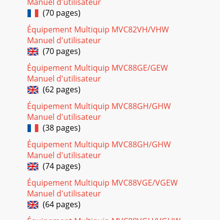
Manuel d'utilisateur
25GNITOOHSELBUORTROTCAPMOCETALP.8ELBATNOTPMYSESUACE
(70 pages)
Page 19 - OPERATION
Équipement Multiquip MVC82VH/VHW
lPAGE 26 — MVC77 PLATE COMPACTOR — OPERATION AND
Manuel d'utilisateur
PARTS MANUAL — REV. #4 (1/14/11)EXPLANATION OF
(70 pages)
CODES IN REMARKS COLUMNThe following section explains
Équipement Multiquip MVC88GE/GEW
Page 20 - MAINTENANCE
Manuel d'utilisateur
MVC77 PLATE COMPACTOR — OPERATION AND PARTS
(62 pages)
MANUAL — REV. #4 (1/14/11) — PAGE 27MVC77 Series1 TO 5
UNITS WITH HONDAGX160K1QX2 ENGINE1 to 3 UnitsQty.
Équipement Multiquip MVC88GH/GHW
Manuel d'utilisateur
Page 21
(38 pages)
lPAGE 28 — MVC77 PLATE COMPACTOR — OPERATION AND
Équipement Multiquip MVC88GH/GHW
PARTS MANUAL — REV. #4 (1/14/11)NAMEPLATE AND
DECALS
Manuel d'utilisateur
(74 pages)
Page 22
Équipement Multiquip MVC88VGE/VGEW
MVC77 PLATE COMPACTOR — OPERATION AND PARTS
Manuel d'utilisateur
MANUAL — REV. #4 (1/14/11) — PAGE 29NO PART NO PART
NAME QTY. REMARKS1 920203290 DECAL: CAUTION 1 DSC01
(64 pages)