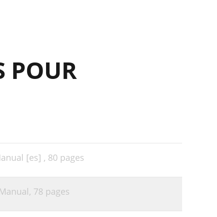
24
26
27
S POUR
28
30
36
37
40
42
nual [es] ,
80 pages
44
46
 Manual,
78 pages
47