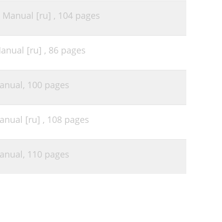
Manual [ru] ,
104 pages
nual [ru] ,
86 pages
anual,
100 pages
nual [ru] ,
108 pages
anual,
110 pages