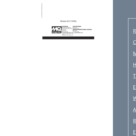
R
C
M
H
T
E
W
A
R
E