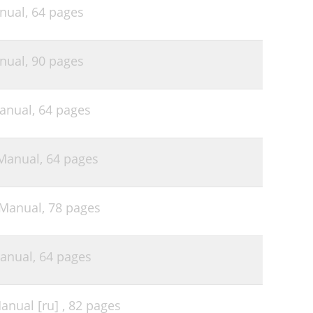
nual,
64 pages
49
50
nual,
90 pages
51
52
anual,
64 pages
60
61
Manual,
64 pages
62
63
 Manual,
78 pages
65
65
anual,
64 pages
65
68
nual [ru] ,
82 pages