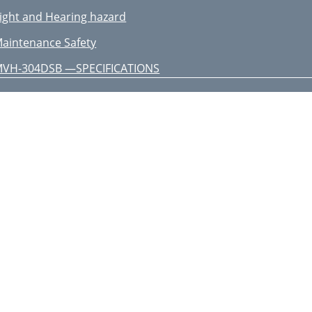
ight and Hearing hazard
aintenance Safety
VH-304DSB —SPECIFICATIONS
VH-304DSB — DIMENSIONS
VH-304DSB— FEATURES
VH-304DSB — PRE-INSPECTION
AUTION :
VH-304DSB — OPERATION
MVH-304DSB—OPERATION
VH-304DSB — MAINTENANCE
AUTION:
MVH-304DSB—MAINTENANCE