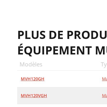
+
S
PLUS DE PRODU
M
V
ÉQUIPEMENT M
M
M
Modèles
Ty
H
C
MVH120GH
Ma
C
C
MVH120VGH
Ma
+