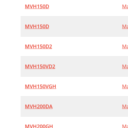
#
MVH150D
Ma
M
#
MVH150D
Ma
A
MVH150D2
Ma
F
%
MVH150VD2
Ma
F
+
MVH150VGH
Ma
+
+
MVH200DA
Ma
+
E
MVH200GH
Ma