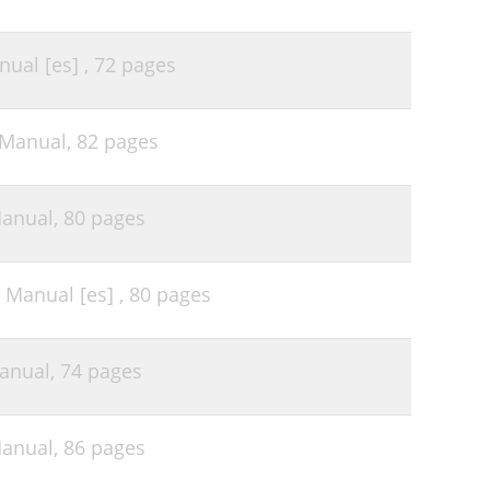
69
ual [es] ,
72 pages
 Manual,
82 pages
anual,
80 pages
Manual [es] ,
80 pages
anual,
74 pages
anual,
86 pages