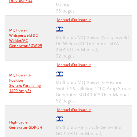
DCA10SPXU4
Manual,
76 pages
Manuel d'utilisateur
MQ Power
Whisperweld DC
Multiquip MQ Power Whisperweld
Welder/AC
DC Welder/AC Generator SGW-
Generator SGW-25
250SS User Manual,
92 pages
Manuel d'utilisateur
MQ Power 3-
Position
Multiquip MQ Power 3-Position
Switch/Paralleling
Switch/Paralleling 1400 Amp Studio
1400 Amp St
Generator SG1400C3 User Manual,
62 pages
Manuel d'utilisateur
High Cycle
Multiquip High Cycle Generator
Generator GDP-5H
GDP-5H User Manual,