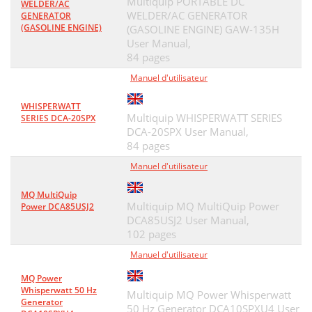
Multiquip PORTABLE DC
WELDER/AC
WELDER/AC GENERATOR
FUEL TANK ASSY
66
GENERATOR
(GASOLINE ENGINE)
(GASOLINE ENGINE) GAW-135H
ENCLOSURE ASSY
68
User Manual,
84 pages
ENCLOSURE ASSY. (CONTINUED)
70
Manuel d'utilisateur
RUBBER SEALS ASSY
72
WHISPERWATT
Multiquip WHISPERWATT SERIES
SERIES DCA-20SPX
NAMEPLATE AND DECALS ASSY
74
DCA-20SPX User Manual,
HERE’S HOW TO GET HELP
78
84 pages
Manuel d'utilisateur
MQ MultiQuip
Multiquip MQ MultiQuip Power
Power DCA85USJ2
DCA85USJ2 User Manual,
102 pages
Manuel d'utilisateur
MQ Power
Whisperwatt 50 Hz
Multiquip MQ Power Whisperwatt
Generator
50 Hz Generator DCA10SPXU4 User