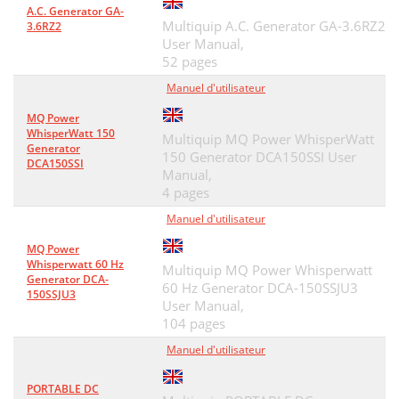
A.C. Generator GA-
SAMPLE PARTS LIST
48
Multiquip A.C. Generator GA-3.6RZ2
3.6RZ2
User Manual,
NO. Column
48
52 pages
Manuel d'utilisateur
PART NO. Column
48
MQ Power
QTY. Column
48
WhisperWatt 150
Multiquip MQ Power WhisperWatt
Generator
REMARKS Column
48
150 Generator DCA150SSI User
DCA150SSI
Manual,
SUGGESTED SPARE PARTS
49
4 pages
Manuel d'utilisateur
GENERATOR ASSY
50
MQ Power
CONTROL BOX ASSY
52
Whisperwatt 60 Hz
Multiquip MQ Power Whisperwatt
Generator DCA-
ENGINE AND RADIATOR ASSY
60 Hz Generator DCA-150SSJU3
56
150SSJU3
User Manual,
OUTPUT TERMINAL ASSY
60
104 pages
Manuel d'utilisateur
BATTERY ASSY
62
MUFFLER ASSY
64
PORTABLE DC