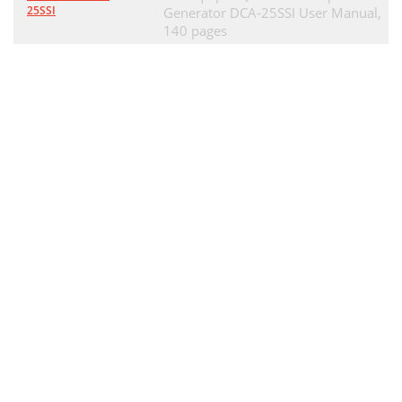
25SSI
Generator DCA-25SSI User Manual,
140 pages