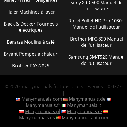
Allnet Prises intelligentes
Sony XR-C500 Manuel de
l'utilisateur
Haier Machines à laver
Rollei Bullet HD Pro 1080p
Black & Decker Tournevis
Manuel de l'utilisateur
électriques
Brother MFC-890 Manuel
Baratza Moulins à café
de l'utilisateur
Bryant Pompes à chaleur
Samsung SM-T520 Manuel
de l'utilisateur
Brother FAX-2825
© 2020, manymanuals.fr. Tous droits réservés | 0.027 s
|
Manymanuals.com
Manymanuals.de
Manymanuals.fr
Manymanuals.it
Manymanuals.pl
Manymanuals.cz
Manymanuals.es
Manymanuals-pt.com