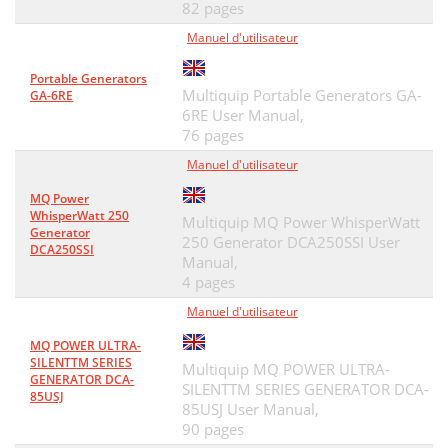
82 pages
Manuel d'utilisateur
Portable Generators
Multiquip Portable Generators GA-
GA-6RE
6RE User Manual,
76 pages
Manuel d'utilisateur
MQ Power
WhisperWatt 250
Multiquip MQ Power WhisperWatt
Generator
250 Generator DCA250SSI User
DCA250SSI
Manual,
4 pages
Manuel d'utilisateur
MQ POWER ULTRA-
SILENTTM SERIES
Multiquip MQ POWER ULTRA-
GENERATOR DCA-
SILENTTM SERIES GENERATOR DCA-
85USJ
85USJ User Manual,
90 pages