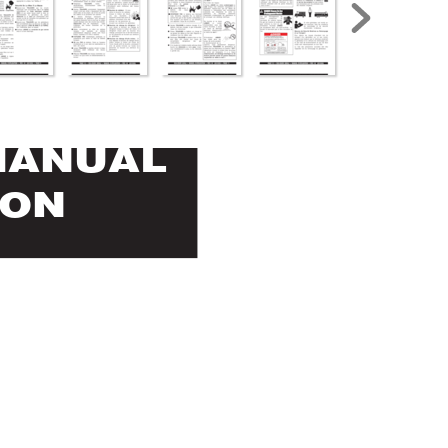
MANUAL
ION