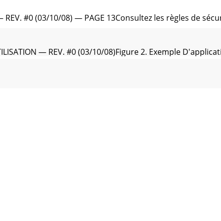
EV. #0 (03/10/08) — PAGE 13Consultez les règles de sécur
SATION — REV. #0 (03/10/08)Figure 2. Exemple D'applicati
V. #0 (03/10/08) — PAGE 15Installation en Plein AirInstall
ILISATION — REV. #0 (03/10/08)DCA-25USI — INFORMATION
EV. #0 (03/10/08) — PAGE 17Système d'excitation à trian
ILISATION — REV. #0 (03/10/08)DCA-25USI — COMPOSANTS