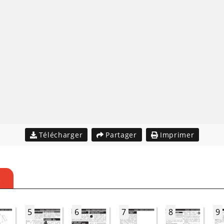
Télécharger
Partager
Imprimer
S
5
6
7
8
9