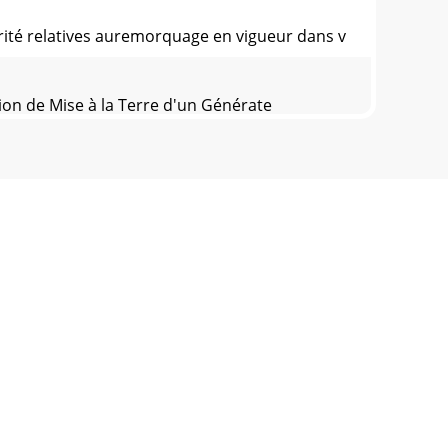
ité relatives auremorquage en vigueur dans v
on de Mise à la Terre d'un Générate
ez le générateur dans un lieu sans déchet
S GENERALESFamiliarisationGénérateurLa
gle ouvertLe générateur est équipé d&apo
 MAJEURSFigure 3. Composants