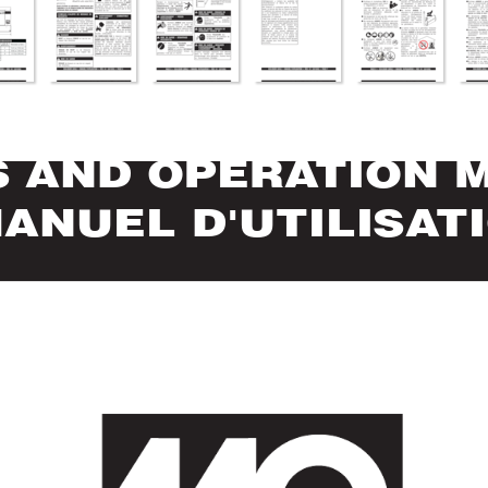
S AND OPERA
TION 
ANUEL D'UTILISA
T