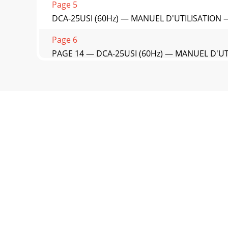
Page 5
DCA-25USI (60Hz) — MANUEL D'UTILISATION — R
Page 6
PAGE 14 — DCA-25USI (60Hz) — MANUEL D'UTILI
Page 7
DCA-25USI (60Hz) — MANUEL D'UTILISATION — RE
Page 8 - DANGEREUX
PAGE 16 — DCA-25USI (60Hz) — MANUEL D'UT
génératrice
Page 9
DCA-25USI (60Hz) — MANUEL D'UTILISATION — R
Page 10 - Débranchez
PAGE 18 — DCA-25USI (60Hz) — MANUEL D'UT
MajeursTableau 4. Compo