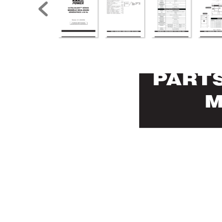
P
AR
T
M