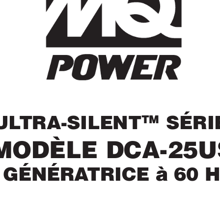
UL
TRA-SILENT
 SÉRI
TM
MODÈLE DCA-25U
GÉNÉRA
TRICE à 60 H