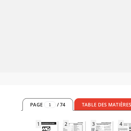
PAGE
/
74
TABLE DES MATIÈRE
1
2
3
4