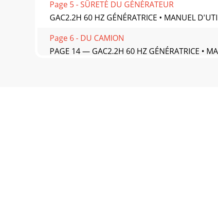
Page 5 - SÛRETÉ DU GÉNÉRATEUR
GAC2.2H 60 HZ GÉNÉRATRICE • MANUEL D'UTIL
Page 6 - DU CAMION
PAGE 14 — GAC2.2H 60 HZ GÉNÉRATRICE • MAN
et
Page 7 - DANGER
GAC2.2H 60 HZ GÉNÉRATRICE • MANUEL D'UTILI
ins
Page 8 - SÉCURITÉ DE TRANSPORT
PAGE 16 — GAC2.2H 60 HZ GÉNÉRATRICE • MAN
GAC2.2HGéné
Page 9
GAC2.2H 60 HZ GÉNÉRATRICE • MANUEL D'UTIL
2.2HPOWERED byHonda
Page 10