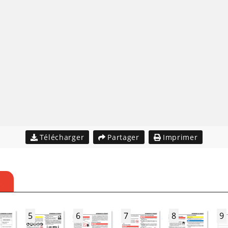
Télécharger
Partager
Imprimer
S
5
6
7
8
9