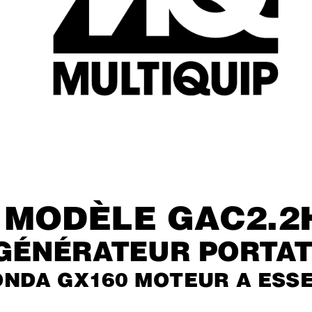
MODÈLE GAC2.2
GÉNÉRA
TEUR POR
T
A
T
ONDA GX160 MOTEUR A ESS