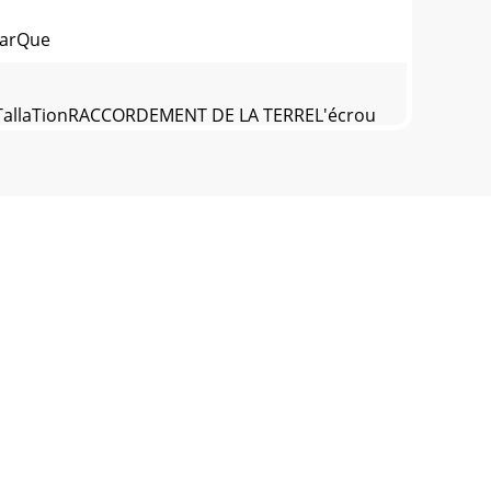
marQue
nsTallaTionRACCORDEMENT DE LA TERREL'écrou
llaTionINSTALLATION EXTÉRIEURESi possible,
ormaTion généraleFAMILIARISATION AVEC
mposanTs (généraTeur)120VOFFGAC-