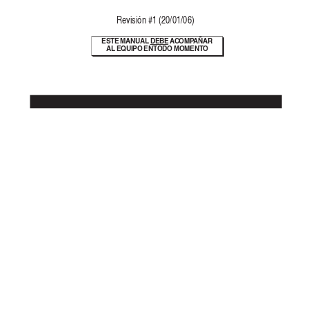
Re
visión #1 (20/01/06)
ESTE MANU
AL 
DEBE A
COMP
AÑAR
AL EQUIPO EN 
T
ODO MOMENT
O