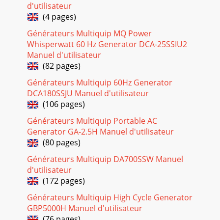
CONEXION DE TERMINALES DE SALIDA2. Conectar el cable d
d'utilisateur
(4 pages)
Page 23 - 240/120
Générateurs Multiquip MQ Power
DCA-220SSVU— MANUAL DE OPERACION Y PARTES — REV.
#1 (20/01/06) — PAG 31COMO CONSEGUIR AYUDAFAVOR DE
Whisperwatt 60 Hz Generator DCA-25SSIU2
TENER MODELO Y NUMERO DESERIE DISPONIBLES
Manuel d'utilisateur
CUANDO
(82 pages)
Page 24
Générateurs Multiquip 60Hz Generator
PAG 30 — DCA-220SSVU— MANUAL DE OPERACION Y
DCA180SSJU Manuel d'utilisateur
PARTES — REV. #1 (20/01/06)DCA-220SSVU — PRE-
(106 pages)
INSTALACIONFigura 30. Bayoneta de LlenadoCuando revise
el a
Générateurs Multiquip Portable AC
Generator GA-2.5H Manuel d'utilisateur
Page 25
(80 pages)
DCA-220SSVU— MANUAL DE OPERACION Y PARTES — REV.
Générateurs Multiquip DA700SSW Manuel
#1 (20/01/06) — PAG 311DCA-220SSVU — PRE-INSTALACION
Procedimiento para Reabastecer Combustible1. Ni
d'utilisateur
(172 pages)
Page 26
Générateurs Multiquip High Cycle Generator
PAG 32 — DCA-220SSVU— MANUAL DE OPERACION Y
GBP5000H Manuel d'utilisateur
PARTES — REV. #1 (20/01/06)Figura 36. Tensión de la Banda
del VentiladorDCA-220SSVU — PRE-INSTALACIONNOT
(76 pages)