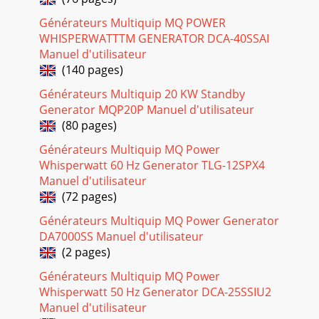
Générateurs Multiquip MQ POWER
Page 27 - Terminales de Salida
WHISPERWATTTM GENERATOR DCA-40SSAI
DCA-220SSVU— MANUAL DE OPERACION Y PARTES — REV.
Manuel d'utilisateur
#1 (20/01/06) — PAG 331DCA-220SSVU — PRE-
INSTALACIONFigur 37. Conexion de la BateríaSIEMPRE
(140 pages)
desconec
Générateurs Multiquip 20 KW Standby
Page 28 - Configuration 240V
Generator MQP20P Manuel d'utilisateur
(80 pages)
PAG 34 — DCA-220SSVU— MANUAL DE OPERACION Y
PARTES — REV. #1 (20/01/06)5. Verifique el cambio del
Générateurs Multiquip MQ Power
MotorFuncionando LED (luz) de launidad MPEC (Fig 4
Whisperwatt 60 Hz Generator TLG-12SPX4
Page 29
Manuel d'utilisateur
(72 pages)
DCA-220SSVU— MANUAL DE OPERACION Y PARTES — REV.
#1 (20/01/06) — PAG 351DCA-220SSVU — PROCEDIMIENTO
Générateurs Multiquip MQ Power Generator
INCIAL DEL GENERADOR (MANUAL)Figure 47. Perilla
DA7000SS Manuel d'utilisateur
(2 pages)
Page 30 - DCA-220SSVU — PRE-INSTALACION
PAG 36 — DCA-220SSVU— MANUAL DE OPERACION Y
Générateurs Multiquip MQ Power
PARTES — REV. #1 (20/01/06)4. Continue operando el
Whisperwatt 50 Hz Generator DCA-25SSIU2
generador como se menciona enel Manual de Procedimien
Manuel d'utilisateur