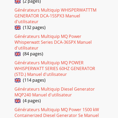
(2 pages)
DCA-220SSVU— MANUAL DE OPERACION Y PARTES — REV.
#1 (20/01/06) — PAG 251DCA-220SSVU — APLICACION DE
Générateurs Multiquip WHISPERWATTTM
CARGACarga MonofásicaSiempre estar seguro de revi
GENERATOR DCA-15SPX3 Manuel
d'utilisateur
Page 19
(132 pages)
PAG 26 — DCA-220SSVU— MANUAL DE OPERACION Y
PARTES — REV. #1 (20/01/06)DCA-220SSVU — SALIDAS DEL
Générateurs Multiquip MQ Power
GENERADORAmperaje del GeneradorLas tablas 8 y 9 d
Whisperwatt Series DCA-36SPX Manuel
d'utilisateur
Page 20
(84 pages)
DCA-220SSVU— MANUAL DE OPERACION Y PARTES — REV.
#1 (20/01/06) — PAG 271Amperaje MaximoLa tabla 10
Générateurs Multiquip MQ POWER
muestra el maximo amperaje que el generadorpude pr
WHISPERWATT SERIES 60HZ GENERATOR
(STD.) Manuel d'utilisateur
Page 21
(114 pages)
PAG 28 — DCA-220SSVU— MANUAL DE OPERACION Y
PARTES — REV. #1 (20/01/06)Figura 21. Tablero de inversión
Générateurs Multiquip Diesel Generator
de voltaje Configuration 2
MQP240 Manuel d'utilisateur
(4 pages)
Page 22
DCA-220SSVU— MANUAL DE OPERACION Y PARTES — REV.
Générateurs Multiquip MQ Power 1500 kW
#1 (20/01/06) — PAG 291DCA-220SSVU — PANEL DE
Containerized Diesel Generator Se Manuel