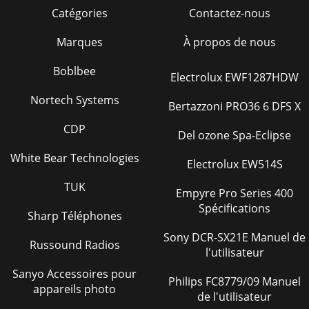
PAG 44 — DCA-220SSVU— MANUAL DE OPERACION Y
Catégories
Contactez-nous
PARTES — REV. #1 (20/01/06)NUNCA use pistolaneumatica
pa apretar losbirlos.Figura 61. Secuencia para Ap
Marques
À propos de nous
Page 40 - DCA-220SSVU — MANTENIMIENTO
Boblbee
Electrolux EWF1287HDW
DCA-220SSVU— MANUAL DE OPERACION Y PARTES — REV.
#1 (20/01/06) — PAG 451DCA-220SSVU — DIAGRAMA
Nortech Systems
Bertazzoni PRO36 6 DFS X
ALAMBRADO DE REMOLQUEFigura 62. Diagrama de
Cableado R
CDP
Del ozone Spa-Eclipse
Page 41
White Bear Technologies
Electrolux EW514S
PAG 46 — DCA-220SSVU— MANUAL DE OPERACION Y
PARTES — REV. #1 (20/01/06)DCA-220SSVU — DIAGRAMA
TUK
ALAMBRADO DEL GENERADORFigure 63. Diagrama de
Empyre Pro Series 400
Cableado
Spécifications
Sharp Téléphones
Page 42
Sony DCR-SX21E Manuel de
Russound Radios
DCA-220SSVU— MANUAL DE OPERACION Y PARTES — REV.
l'utilisateur
#1 (20/01/06) — PAG 471DCA-220SSVU — DIAGRAMA
ALAMBRADO DEL MOTORFigure 64. Diagrama de Cableado
Sanyo Accessoires pour
Philips FC8779/09 Manuel
de
appareils photo
de l'utilisateur