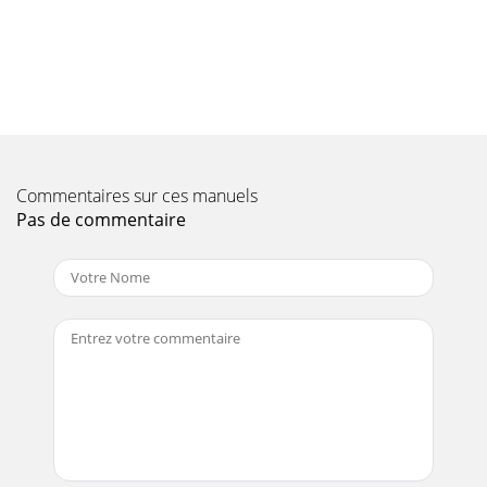
#1 (20/01/06) — PAG 171DCA-220SSVU — COMPONENTES
PRINCIPALESFigura 5. Componentes Principales4albaT.
Page 10
PAG 18 — DCA-220SSVU— MANUAL DE OPERACION Y
PARTES — REV. #1 (20/01/06)PAGINA PARA NOTAS
Page 11 - (POWER ON)
Commentaires sur ces manuels
DCA-220SSVU— MANUAL DE OPERACION Y PARTES — REV.
#1 (20/01/06) — PAG 191DCA-220SSVU — PANEL DE
Pas de commentaire
CONTROL DEL GENERADORLas siguientes definiciones contr
Page 12
PAG 2 — DCA-220SSVU— MANUAL DE OPERACION Y PARTES
— REV. #1 (20/01/06)
Page 13 - Regulaciones
PAG 20 — DCA-220SSVU— MANUAL DE OPERACION Y
PARTES — REV. #1 (20/01/06)Figura 7. Panel Operativo del
MotorDCA-220SSVU — PANEL OPERATIVO DEL MOTOR
Page 14 - DCA-220SSVU — INSTALACION