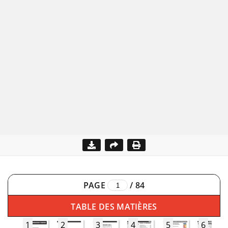
PAGE
/
84
TABLE DES MATIÈRES
1
2
3
4
5
6