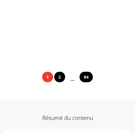
1
2
84
...
Résumé du contenu