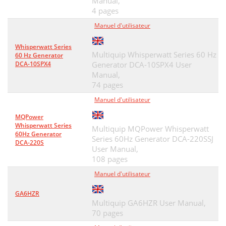
Manual,
4 pages
Manuel d'utilisateur
Whisperwatt Series
Multiquip Whisperwatt Series 60 Hz
60 Hz Generator
DCA-10SPX4
Generator DCA-10SPX4 User
Manual,
74 pages
Manuel d'utilisateur
MQPower
Whisperwatt Series
Multiquip MQPower Whisperwatt
60Hz Generator
Series 60Hz Generator DCA-220SSJ
DCA-220S
User Manual,
108 pages
Manuel d'utilisateur
GA6HZR
Multiquip GA6HZR User Manual,
70 pages