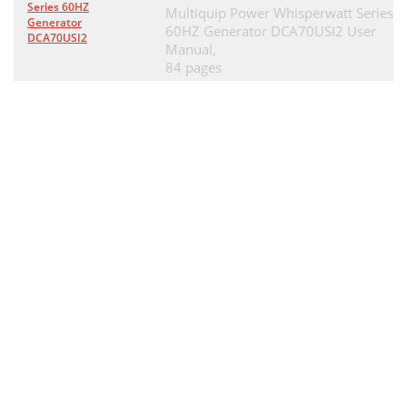
Series 60HZ
Multiquip Power Whisperwatt Series
Generator
60HZ Generator DCA70USI2 User
DCA70USI2
Manual,
84 pages