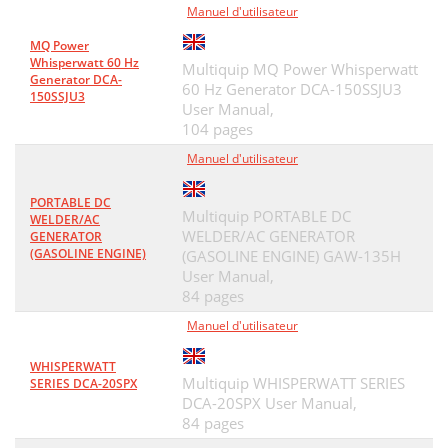
Manuel d'utilisateur
MQ Power
Whisperwatt 60 Hz
Multiquip MQ Power Whisperwatt
Generator DCA-
60 Hz Generator DCA-150SSJU3
150SSJU3
User Manual,
104 pages
Manuel d'utilisateur
PORTABLE DC
Multiquip PORTABLE DC
WELDER/AC
WELDER/AC GENERATOR
GENERATOR
(GASOLINE ENGINE)
(GASOLINE ENGINE) GAW-135H
User Manual,
84 pages
Manuel d'utilisateur
WHISPERWATT
Multiquip WHISPERWATT SERIES
SERIES DCA-20SPX
DCA-20SPX User Manual,
84 pages