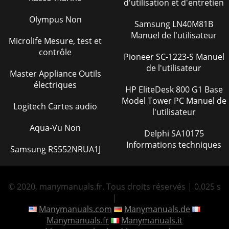
d'utilisation et d'entretien
Olympus Non
Samsung LN40M81B
Manuel de l'utilisateur
Microlife Mesure, test et
contrôle
Pioneer SC-1223-S Manuel
de l'utilisateur
Master Appliance Outils
électriques
HP EliteDesk 800 G1 Base
Model Tower PC Manuel de
Logitech Cartes audio
l'utilisateur
Aqua-Vu Non
Delphi SA10175
Informations techniques
Samsung RS552NRUA1J
© 2020, manymanuals.fr. Tous droits réservés | 0.025 s
|
Manymanuals.com
Manymanuals.de
Manymanuals.fr
Manymanuals.it