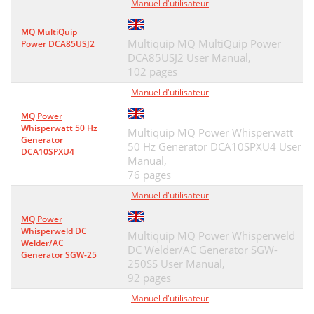
Manuel d'utilisateur
MQ MultiQuip
Multiquip MQ MultiQuip Power
Power DCA85USJ2
DCA85USJ2 User Manual,
102 pages
Manuel d'utilisateur
MQ Power
Whisperwatt 50 Hz
Multiquip MQ Power Whisperwatt
Generator
50 Hz Generator DCA10SPXU4 User
DCA10SPXU4
Manual,
76 pages
Manuel d'utilisateur
MQ Power
Whisperweld DC
Multiquip MQ Power Whisperweld
Welder/AC
DC Welder/AC Generator SGW-
Generator SGW-25
250SS User Manual,
92 pages
Manuel d'utilisateur