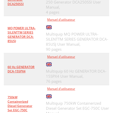
250 Generator DCA250SSI User
DCA250SSI
Manual,
4 pages
Manuel d'utilisateur
MQ POWER ULTRA-
SILENTTM SERIES
Multiquip MQ POWER ULTRA-
GENERATOR DCA-
SILENTTM SERIES GENERATOR DCA-
85USJ
85USJ User Manual,
90 pages
Manuel d'utilisateur
60 Hz GENERATOR
Multiquip 60 Hz GENERATOR DCA-
DCA-15SPX4
15SPX4 User Manual,
76 pages
Manuel d'utilisateur
750kW
Containerized
Multiquip 750kW Containerized
Diesel Generator
Diesel Generator Set EGC-750C User
Set EGC-750C