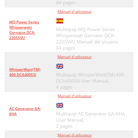
84 pages
Manuel d'utilisateur
MQ Power Series
Whisperwatt
Multiquip MQ Power Series
Gernator DCA-
Whisperwatt Gernator DCA-
220SSVU
220SSVU Manual del usuario,
84 pages
Manuel d'utilisateur
WhisperWatt(TM)
Multiquip WhisperWatt(TM) 400
400 DCA400SSI
DCA400SSI User Manual,
4 pages
Manuel d'utilisateur
AC Generator GA-
Multiquip AC Generator GA-6HA
6HA
User Manual,
2 pages
Manuel d'utilisateur