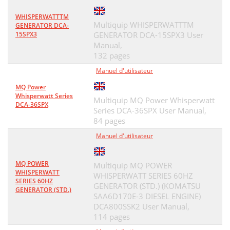
WHISPERWATTTM
Multiquip WHISPERWATTTM
GENERATOR DCA-
15SPX3
GENERATOR DCA-15SPX3 User
Manual,
132 pages
Manuel d'utilisateur
MQ Power
Whisperwatt Series
Multiquip MQ Power Whisperwatt
DCA-36SPX
Series DCA-36SPX User Manual,
84 pages
Manuel d'utilisateur
MQ POWER
Multiquip MQ POWER
WHISPERWATT
WHISPERWATT SERIES 60HZ
SERIES 60HZ
GENERATOR (STD.) (KOMATSU
GENERATOR (STD.)
SAA6D170E-3 DIESEL ENGINE)
DCA800SSK2 User Manual,
114 pages