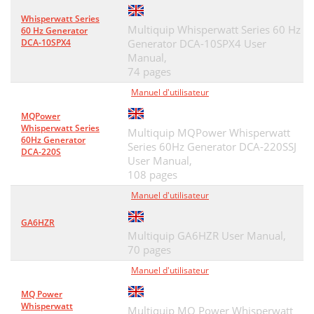
Whisperwatt Series
Multiquip Whisperwatt Series 60 Hz
60 Hz Generator
DCA-10SPX4
Generator DCA-10SPX4 User
Manual,
74 pages
Manuel d'utilisateur
MQPower
Whisperwatt Series
Multiquip MQPower Whisperwatt
60Hz Generator
Series 60Hz Generator DCA-220SSJ
DCA-220S
User Manual,
108 pages
Manuel d'utilisateur
GA6HZR
Multiquip GA6HZR User Manual,
70 pages
Manuel d'utilisateur
MQ Power
Whisperwatt
Multiquip MQ Power Whisperwatt