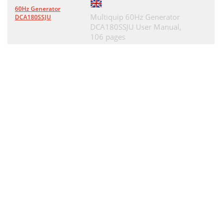
60Hz Generator
Multiquip 60Hz Generator
DCA180SSJU
DCA180SSJU User Manual,
106 pages