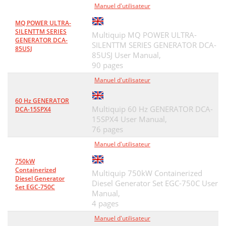
Manuel d'utilisateur
MQ POWER ULTRA-
SILENTTM SERIES
Multiquip MQ POWER ULTRA-
GENERATOR DCA-
SILENTTM SERIES GENERATOR DCA-
85USJ
85USJ User Manual,
90 pages
Manuel d'utilisateur
60 Hz GENERATOR
Multiquip 60 Hz GENERATOR DCA-
DCA-15SPX4
15SPX4 User Manual,
76 pages
Manuel d'utilisateur
750kW
Containerized
Multiquip 750kW Containerized
Diesel Generator
Diesel Generator Set EGC-750C User
Set EGC-750C
Manual,
4 pages
Manuel d'utilisateur