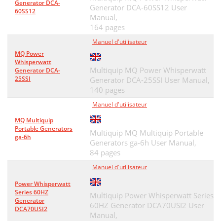
Generator DCA-
Generator DCA-60SS12 User
60SS12
Manual,
164 pages
Manuel d'utilisateur
MQ Power
Whisperwatt
Multiquip MQ Power Whisperwatt
Generator DCA-
25SSI
Generator DCA-25SSI User Manual,
140 pages
Manuel d'utilisateur
MQ Multiquip
Portable Generators
Multiquip MQ Multiquip Portable
ga-6h
Generators ga-6h User Manual,
84 pages
Manuel d'utilisateur
Power Whisperwatt
Series 60HZ
Multiquip Power Whisperwatt Series
Generator
60HZ Generator DCA70USI2 User
DCA70USI2
Manual,