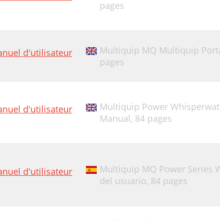
pages
Multiquip MQ Multiquip Port
nuel d'utilisateur
pages
Multiquip Power Whisperwat
nuel d'utilisateur
Manual,
84 pages
Multiquip MQ Power Series 
nuel d'utilisateur
del usuario,
84 pages