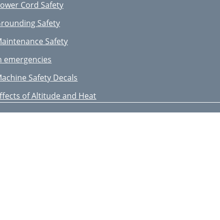
ower Cord Safety
rounding Safety
aintenance Safety
n emergencies
achine Safety Decals
ffects of Altitude and Heat
enignE(snoitacificepS.2elbaT
A-6RE/GA-6REA — DIMENSIONS
WARNINGWARNING
CAUTIONCAUTION
DANGERDANGER
ndoor Installation