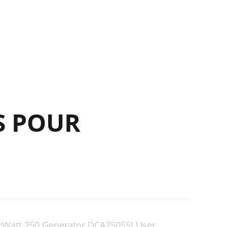
21
22
23
23
25
28
S POUR
37
38
39
40
42
44
Watt 250 Generator DCA250SSI User