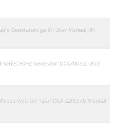
able Generators ga-6h User Manual,
84
t Series 60HZ Generator DCA70USI2 User
Whisperwatt Gernator DCA-220SSVU Manual