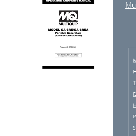
Mul
M
H
T
D
H
P
S