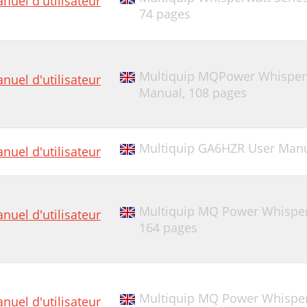
nuel d'utilisateur
74 pages
OLENOID ASSY
ffective: October 1, 2002
Multiquip MQPower Whisperw
nuel d'utilisateur
Manual,
108 pages
Multiquip GA6HZR User Man
nuel d'utilisateur
Multiquip MQ Power Whisper
nuel d'utilisateur
164 pages
Multiquip MQ Power Whisper
nuel d'utilisateur