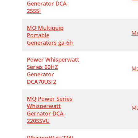
Generator DCA-
25SSI
MQ Multiquip
Ma
Portable
Generators ga-6h
Power Whisperwatt
Series 60HZ
Ma
Generator
DCA70USI2
MQ Power Series
Whisperwatt
Ma
Gernator DCA-
220SSVU
WhisperWatt(TM)