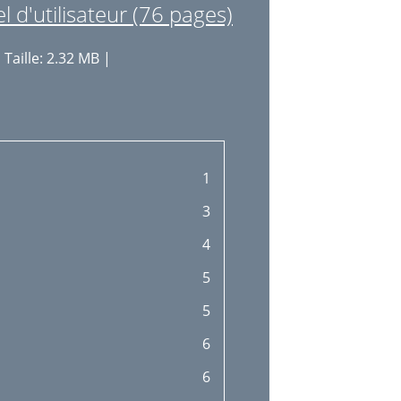
d'utilisateur (76 pages)
 Taille: 2.32 MB |
1
3
4
5
5
6
6