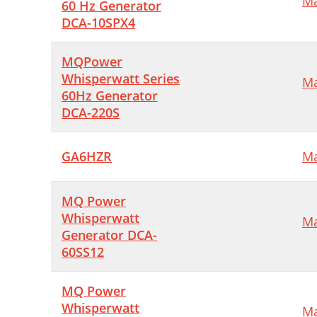
Ma
60 Hz Generator
DCA-10SPX4
S
E
MQPower
Whisperwatt Series
Ma
60Hz Generator
DCA-220S
GA6HZR
Ma
MQ Power
Whisperwatt
Ma
Generator DCA-
60SS12
MQ Power
Whisperwatt
Ma