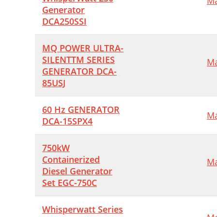
Ma
G
Generator
M
DCA250SSI
P
MQ POWER ULTRA-
B
SILENTTM SERIES
Ma
GENERATOR DCA-
C
85USJ
+
C
60 Hz GENERATOR
Ma
DCA-15SPX4
F
750kW
Containerized
Ma
I
Diesel Generator
C
Set EGC-750C
C
Whisperwatt Series
S