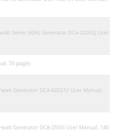
72
74
att Series 60Hz Generator DCA-220SSJ User
ual,
70 pages
watt Generator DCA-60SS12 User Manual,
watt Generator DCA-25SSI User Manual,
140