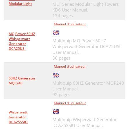
Modular Light
MLT Series Modular Light Towers
KD6 User Manual,
134 pages
Manuel d'utilisateur
MQ Power 60HZ
Whisperwatt
Multiquip MQ Power 60HZ
Generator
Whisperwatt Generator DCA25USI
DCA25USI
User Manual,
80 pages
Manuel d'utilisateur
60HZ Generator
Multiquip 60HZ Generator MQP240
MQP240
User Manual,
92 pages
Manuel d'utilisateur
Wisperwatt
Generator
Multiquip Wisperwatt Generator
DCA25SSIU
DCA25SSIU User Manual,