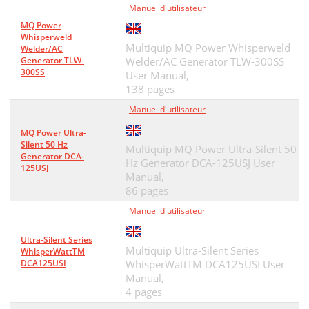
Manuel d'utilisateur
ENGINE & RADIATOR ASSY
64
MQ Power
Whisperweld
OUTPUT TERMINAL ASSY
66
Multiquip MQ Power Whisperweld
Welder/AC
Generator TLW-
Welder/AC Generator TLW-300SS
DCA-56SPX— ACTUATOR ASSY
68
300SS
User Manual,
138 pages
DCA-56SPX— ACTUATOR ASSY
69
Manuel d'utilisateur
DCA-56SPX— BATTERY ASSY
70
MQ Power Ultra-
Silent 50 Hz
DCA-56SPX— MUFFLER ASSY
72
Multiquip MQ Power Ultra-Silent 50
Generator DCA-
Hz Generator DCA-125USJ User
125USJ
DCA-56SPX— FUEL TANK ASSY
74
Manual,
86 pages
DCA-56SPX— ENCLOSURE ASSY
76
Manuel d'utilisateur
ENCLOSURE ASSY. (CONT.)
78
Ultra-Silent Series
DCA-56SPX— RUBBER SEALS ASSY
Multiquip Ultra-Silent Series
80
WhisperWattTM
DCA125USI
WhisperWattTM DCA125USI User
NAMEPLATE AND DECALS ASSY
82
Manual,
4 pages
Effective: February 22, 2002
84