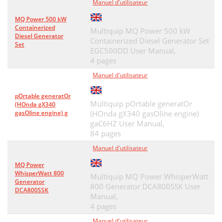
Manuel d'utilisateur
HERE’S HOW TO GET HELP
86
MQ Power 500 kW
Containerized
Multiquip MQ Power 500 kW
Diesel Generator
Containerized Diesel Generator Set
Set
EGC500DD User Manual,
4 pages
Manuel d'utilisateur
pOrtable generatOr
Multiquip pOrtable generatOr
(HOnda gX340
gasOline engine) g
(HOnda gX340 gasOline engine)
gaC6HZ User Manual,
84 pages
Manuel d'utilisateur
MQ Power
WhisperWatt 800
Multiquip MQ Power WhisperWatt
Generator
800 Generator DCA800SSK User
DCA800SSK
Manual,
4 pages
Manuel d'utilisateur