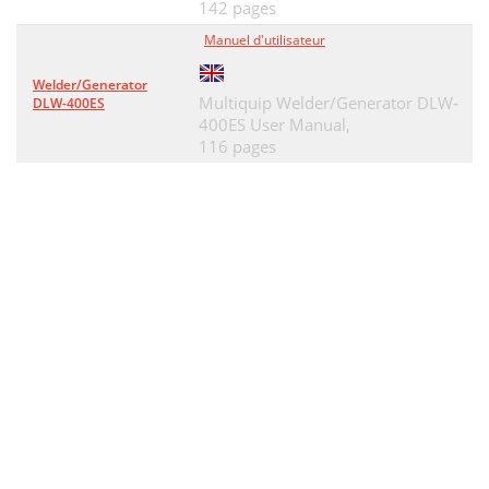
142 pages
Manuel d'utilisateur
Welder/Generator
Multiquip Welder/Generator DLW-
DLW-400ES
400ES User Manual,
116 pages