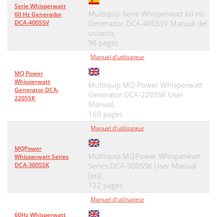
Serie Whisperwatt
Multiquip Serie Whisperwatt 60 Hz
60 Hz Generador
DCA-400SSV
Generador DCA-400SSV Manual del
usuario,
96 pages
Manuel d'utilisateur
MQ Power
Whisperwatt
Multiquip MQ Power Whisperwatt
Generator DCA-
Generator DCA-220SSK User
220SSK
Manual,
160 pages
Manuel d'utilisateur
MQPower
Multiquip MQPower Whisperwatt
Whisperwatt Series
DCA-300SSK
Series DCA-300SSK User Manual
[en] ,
122 pages
Manuel d'utilisateur
60Hz Whisperwatt