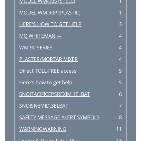
MODEL WM-90S (STEEL)
1
MODEL WM-90P (PLASTIC)
1
HERE'S HOW TO GET HELP
3
MQ WHITEMAN —
4
WM-90 SERIES
4
PLASTER/MORTAR MIXER
4
Direct TOLL-FREE access
5
Here’s how to get help
5
SNOITACIFICEPSREXIM.1ELBAT
6
SNOISNEMID.3ELBAT
7
SAFETY MESSAGE ALERT SYMBOLS
8
WARNINGWARNING
11
Figure 3. Drum Latch Pin
13