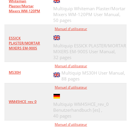
Whiteman
Plaster/Mortar
Multiquip Whiteman Plaster/Mortar
Mixers WM-120PM
Mixers WM-120PM User Manual,
50 pages
Manuel d'utilisateur
ESSICK
PLASTER/MORTAR
Multiquip ESSICK PLASTER/MORTAR
MIXERS EM-900S
MIXERS EM-900S User Manual,
32 pages
Manuel d'utilisateur
MS30H
Multiquip MS30H User Manual,
88 pages
Manuel d'utilisateur
WM45HCE_rev_0
Multiquip WM45HCE_rev_0
Benutzerhandbuch [es] ,
40 pages
Manuel d'utilisateur