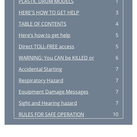
PLASTIC DRUM MODELS
1
HERE'S HOW TO GET HELP
3
TABLE OF CONTENTS
4
Here’s how to get help
5
Direct TOLL-FREE access
5
WARNING: You CAN be KILLED or
6
Accidental Starting
7
Respiratory Hazard
7
Equipment Damage Messages
7
Sight and Hearing hazard
7
RULES FOR SAFE OPERATION
10
OPERATION AND SAFETY DECALS
11