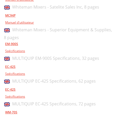
Whiteman Mixers - Satelite Sales Inc,
8 pages
MC94P
Manuel d'utilisateur
Whiteman Mixers - Superior Equipment & Supplies,
8 pages
EM-900S
Spécifications
MULTIQUIP EM-900S Specifications,
32 pages
EC-42S
Spécifications
MULTIQUIP EC-42S Specifications,
62 pages
EC-42S
Spécifications
MULTIQUIP EC-42S Specifications,
72 pages
WM-70S