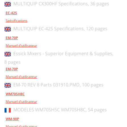
MULTIQUIP CX300HF Specifications,
36 pages
EC-42S
Spécifications
MULTIQUIP EC-42S Specifications,
120 pages
EM-70P
Manuel d'utilisateur
Essick Mixers - Superior Equipment & Supplies,
8 pages
EM-70P
Manuel d'utilisateur
EM-70 REV 8 Parts 031910.PMD,
100 pages
WM70SH8C
Manuel d'utilisateur
MODELES WM70SH5C WM70SH8C,
54 pages
WM-90P
Manuel d'utilisateur