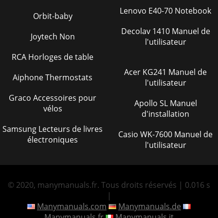
Lenovo E40-70 Notebook
Orbit-baby
Decolav 1410 Manuel de
Joytech Non
l'utilisateur
RCA Horloges de table
Acer KG241 Manuel de
Aiphone Thermostats
l'utilisateur
Graco Accessoires pour
Apollo SL Manuel
vélos
d'installation
Samsung Lecteurs de livres
Casio WK-7600 Manuel de
électroniques
l'utilisateur
© 2020, manymanuals.fr. Tous droits réservés | 0.016 s
|
Manymanuals.com
Manymanuals.de
Manymanuals.fr
Manymanuals.it