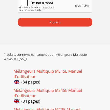
Page 18 - ENTRETIEN (MOTEUR)

DE RECHANGE SUGGÉRÉES
Publish
Page 19

DE NOM ET DÉCALS234L105dBP/N 520916
Page 20 - ENTRETIEN (MÉLANGEUR)

Produits connexes et manuels pour Mélangeurs Multiquip
DE NOM ET DÉCALSNO. O. 
WM45HCE_rev_1
Page 21
Mélangeurs Multiquip MS15E Manuel

CONTENEUR ACIER3777424842208081239
d'utilisateur
(84 pages)
Page 22 - DÉPANNAGE (MOTEUR)
Mélangeurs Multiquip MS45E Manuel

d'utilisateur
CONTENEUR ACIERNO.  
(84 pages)
Page 23 - DÉPANNAGE (MOTEUR/MÉLANGEUR)
Mélangeurs Multiquip MC3P Manuel