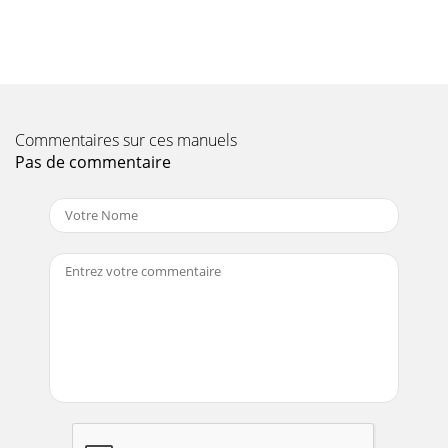
fumée d'échappem
Page 13 - COMPOSANTS

(MÉLANGEUR)Joints de la tête du tam
Page 14 - MOTEUR DE BASE
Commentaires sur ces manuels

Pas de commentaire
du pignon de l'engrenage d&apo
Page 15 - (niveau d'huile)

(MOTEUR)Toutes les pannes peuvent p
Page 16 - EERSTE START (MOTOR)

(MOTEUR/MÉLANGEUR)
Page 17

section suivante explique les différents