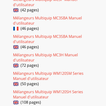

d'utilisateur
RESPIRATOIRES/SILICOSEAVERTISSEME
(42 pages)
Page 24 - COLONNE Remarques
Mélangeurs Multiquip MC3SBA Manuel

d'utilisateur
ARBRE PALETTEFOND DEREMORQUECENTRE
(46 pages)
Page 25 - PIÈCES DE RECHANGE SUGGÉRÉES
Mélangeurs Multiquip MC3SBA Manuel

d'utilisateur
ARBRE PALETTENO.  
(46 pages)
Page 26 - P/N 521306
Mélangeurs Multiquip MC3H Manuel
d'utilisateur

CARROSSERIE
(72 pages)
Mélangeurs Multiquip WM120SM Series
Page 27 - ÉTIQUETTE DE NOM ET DÉCALS
Manuel d'utilisateur

(50 pages)
CARROSSERIENO.  
Mélangeurs Multiquip WM120SH Series
Page 28 - ASSEMBLAGE CONTENEUR ACIER
Manuel d'utilisateur

(108 pages)
COUVERCLE DU MOTEUR