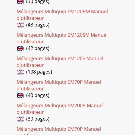
(30 pages)

DES MATIÈRESMÉLANGEUR PLÂTRE/MORTIER WM4
Mélangeurs Multiquip EM120PM Manuel
d'utilisateur
Page 35
(48 pages)
Mode d’eMploi et guide des pièces de rechangeVotre
concessionnaire local est :VOICI COMMENT OBTENIR DE
Mélangeurs Multiquip EM120SM Manuel
L'AIDEMUNISSEZ-VOUS DES RÉFÉRENCES DU MODÈ
d'utilisateur
(42 pages)
Page 36 - ASSEMBLAGE PROTECTION MOTEUR

Mélangeurs Multiquip EM120S Manuel
DE COMMANDE DES PIÈCESwww.multiquip.
d'utilisateur
(108 pages)
Page 37
Mélangeurs Multiquip EM70P Manuel

DE SÉCURITÉNe pas faire fonctionner
d'utilisateur
(40 pages)
Page 38 - MODALITÉ DES VENTES — PIÈCES
Mélangeurs Multiquip EM700P Manuel

d'utilisateur
DE SÉCURITÉ ATTENTI
(30 pages)
Page 39 - REMARQUES
Mélangeurs Multiquip EM70P Manuel
