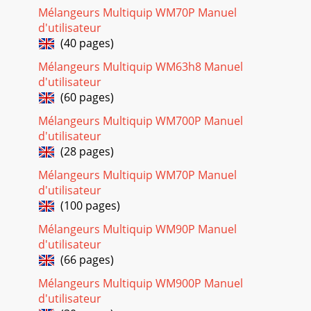
Mélangeurs Multiquip WM70P Manuel
Page 29
d'utilisateur

(40 pages)
COUVERCLE DU MOTEURNO. 
Mélangeurs Multiquip WM63h8 Manuel
Page 30 - ASSEMBLAGE ARBRE PALETTE
d'utilisateur
(60 pages)

PROTECTION MOTEUR
Mélangeurs Multiquip WM700P Manuel
d'utilisateur
Page 31
(28 pages)

PROTECTION MOTEURNO.  
Mélangeurs Multiquip WM70P Manuel
d'utilisateur
Page 32 - ASSEMBLAGE CARROSSERIE
(100 pages)

DES VENTES — PIÈCES
Mélangeurs Multiquip WM90P Manuel
d'utilisateur
Page 33
(66 pages)

Mélangeurs Multiquip WM900P Manuel
Page 34
d'utilisateur