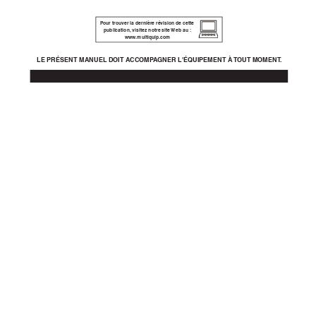
P
our trouver la dernière ré
vision de cette 
publication,
 visitez notre site 
Web au :
www
.multiquip.com
LE PRÉSENT MANUEL DOIT A
CCOMP
A
GNER L'ÉQ
UIPEMENT À 
T
OUT MOMENT
.