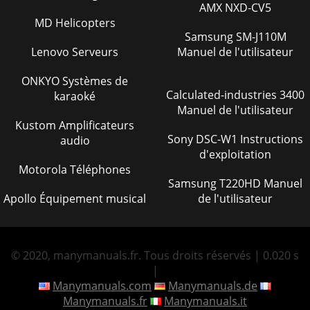
AMX NXD-CV5
MD Helicopters
Samsung SM-J110M
Lenovo Serveurs
Manuel de l'utilisateur
ONKYO Systèmes de
Calculated-industries 3400
karaoké
Manuel de l'utilisateur
Kustom Amplificateurs
Sony DSC-W1 Instructions
audio
d'exploitation
Motorola Téléphones
Samsung T220HD Manuel
Apollo Équipement musical
de l'utilisateur
© 2020, manymanuals.fr. Tous droits réservés | 0.020 s
|
Manymanuals.com
Manymanuals.de
Manymanuals.fr
Manymanuals.it