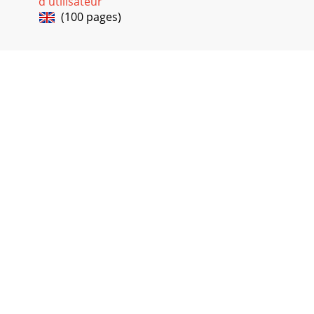
d'utilisateur
DE SÉCURITÉ
(100 pages)
Page 40 - MEXIQUE ROYAUME-UNI

DE SÉCURITÉ