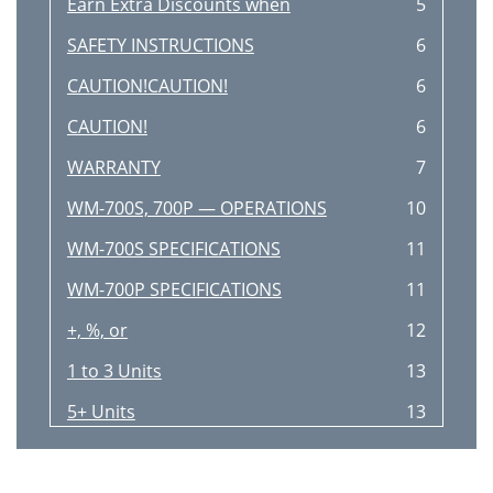
Earn Extra Discounts when
5
SAFETY INSTRUCTIONS
6
CAUTION!CAUTION!
6
CAUTION!
6
WARRANTY
7
WM-700S, 700P — OPERATIONS
10
WM-700S SPECIFICATIONS
11
WM-700P SPECIFICATIONS
11
+, %, or
12
1 to 3 Units
13
5+ Units
13
DRUM HEAD
14