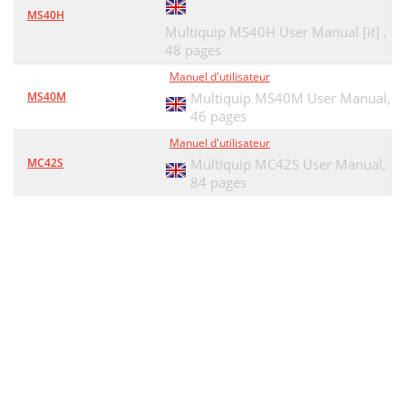
MS40H
Multiquip MS40H User Manual [it] ,
48 pages
Manuel d'utilisateur
MS40M
Multiquip MS40M User Manual,
46 pages
Manuel d'utilisateur
MC42S
Multiquip MC42S User Manual,
84 pages