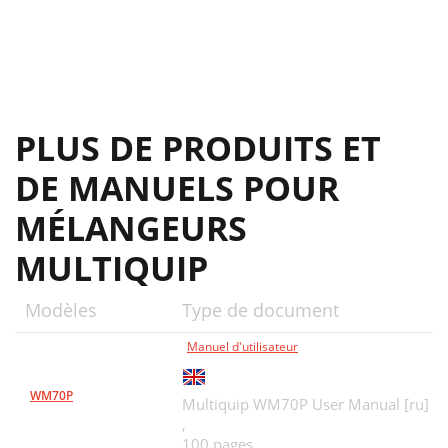
HERE'S HOW TO GET HELP
28
PLUS DE PRODUITS ET
DE MANUELS POUR
MÉLANGEURS
MULTIQUIP
Modèles
Type de document
Manuel d'utilisateur
WM70P
Multiquip WM70P User Manual [ru]
,
100 pages