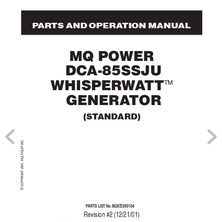
P
AR
TS AND OPERA
TION MANUAL
MQ POWER
 DCA-85SSJU
TM
WHISPER
W
A
TT
 GENERA
TOR
(ST
ANDARD)
TIQUIP INC.
© COPYRIGHT 2001, MUL
P
ARTS LIST No.
 M2872300104
Re
vision #2 (12/21/01)