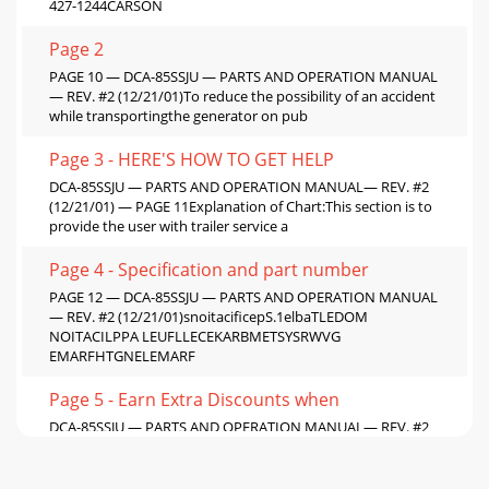
427-1244CARSON
Page 2
PAGE 10 — DCA-85SSJU — PARTS AND OPERATION MANUAL
— REV. #2 (12/21/01)To reduce the possibility of an accident
while transportingthe generator on pub
Page 3 - HERE'S HOW TO GET HELP
DCA-85SSJU — PARTS AND OPERATION MANUAL— REV. #2
(12/21/01) — PAGE 11Explanation of Chart:This section is to
provide the user with trailer service a
Page 4 - Specification and part number
PAGE 12 — DCA-85SSJU — PARTS AND OPERATION MANUAL
— REV. #2 (12/21/01)snoitacificepS.1elbaTLEDOM
NOITACILPPA LEUFLLECEKARBMETSYSRWVG
EMARFHTGNELEMARF
Page 5 - Earn Extra Discounts when
DCA-85SSJU — PARTS AND OPERATION MANUAL— REV. #2
(12/21/01) — PAGE 13)t'noC(snoitacificepS.1elbaTLEDOM
RELPUOC SERIT SLEEHW ELXA SBUH NOISNEPSU