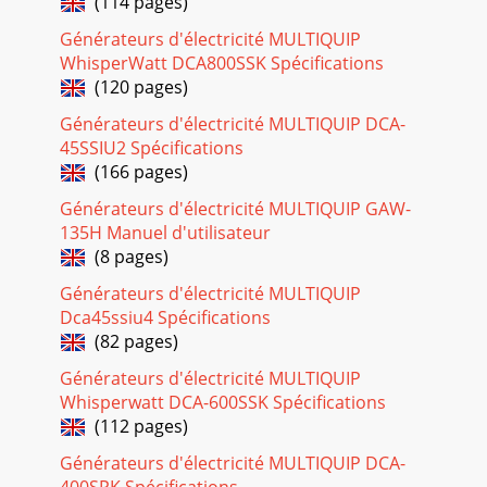
(114 pages)
Page 19
Générateurs d'électricité MULTIQUIP
PAGE 26 — DCA-85SSJU — PARTS AND OPERATION MANUAL
WhisperWatt DCA800SSK Spécifications
— REV. #2 (12/21/01)DCA-85SSJU — DIMENSIONS Figure 7.
(120 pages)
Dimensions
Générateurs d'électricité MULTIQUIP DCA-
Page 20
45SSIU2 Spécifications
DCA-85SSJU — PARTS AND OPERATION MANUAL— REV. #2
(166 pages)
(12/21/01) — PAGE 27 Figure 3b. DimensionsNOTE PAGE
Générateurs d'électricité MULTIQUIP GAW-
Page 21
135H Manuel d'utilisateur
PAGE 28 — DCA-85SSJU — PARTS AND OPERATION MANUAL
(8 pages)
— REV. #2 (12/21/01)DCA-85SSJU — CONTROL PANEL Figure
Générateurs d'électricité MULTIQUIP
8. Control Panel
Dca45ssiu4 Spécifications
Page 22
(82 pages)
DCA-85SSJU — PARTS AND OPERATION MANUAL— REV. #2
Générateurs d'électricité MULTIQUIP
(12/21/01) — PAGE 29DCA-85SSJU — CONTROL PANELThe
Whisperwatt DCA-600SSK Spécifications
definitions below describe the controls and func
(112 pages)
Page 23 - DCA-85SSJU — SPECIFICATIONS
Générateurs d'électricité MULTIQUIP DCA-
DCA-85SSJU — PARTS AND OPERATION MANUAL— REV. #2
400SPK Spécifications