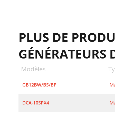
G
C
P
PLUS DE PRODU
N
C
GÉNÉRATEURS D
C
I
Modèles
Ty
GB12BW/BS/BP
Ma
C
E
DCA-10SPX4
Ma
N