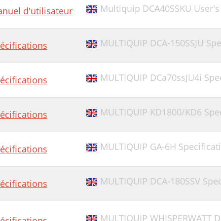
Multiquip DCA40SSKU User's
nuel d'utilisateur
MULTIQUIP DCA-150SSJU Spec
écifications
MULTIQUIP DCa70ssJU4i Spec
écifications
MULTIQUIP KD1800/KD6 Speci
écifications
MULTIQUIP GA-6H Specificat
écifications
MULTIQUIP DCA-180SSV Speci
écifications
MULTIQUIP WHISPERWATT DCA
écifications