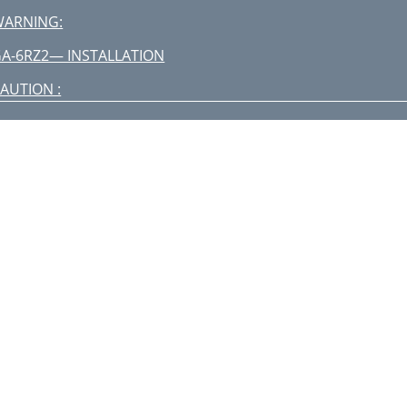
WARNING:
A-6RZ2— INSTALLATION
AUTION :
A-6RZR2— PRE-SETUP
A-6RZR2— INSTRUMENTATION
A-6RZR2— LOAD APPLICATION
AUTION:
GA-6RZR2— MAINTENANCE
GENERATOR
, %, or
 to 10 Units
 to 5 Units