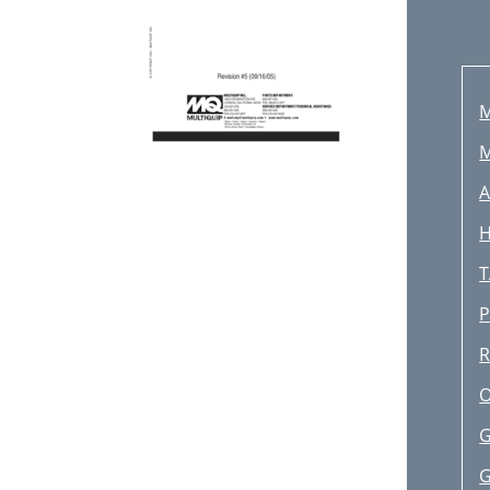
M
M
A
H
T
P
R
O
G
G