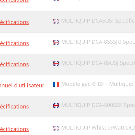
MULTIQUIP DCA5USI Specific
écifications
MULTIQUIP DCA-85SSJU Speci
écifications
MULTIQUIP DCA-85USJ Specif
écifications
Modèle gac-6HZr - Multiquip 
nuel d'utilisateur
MULTIQUIP DCA-500SSK Speci
écifications
MULTIQUIP WhisperWatt DCA8
écifications