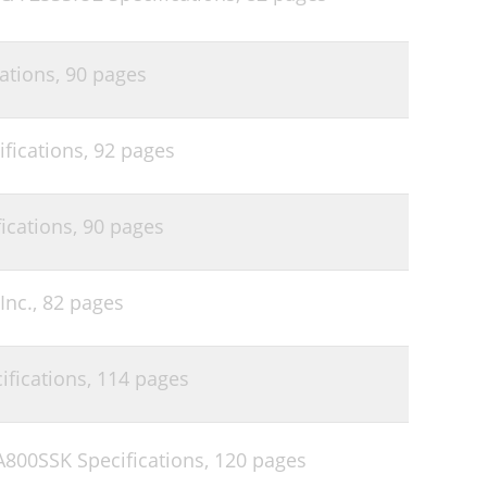
ations,
90 pages
fications,
92 pages
ications,
90 pages
Inc.,
82 pages
fications,
114 pages
00SSK Specifications,
120 pages