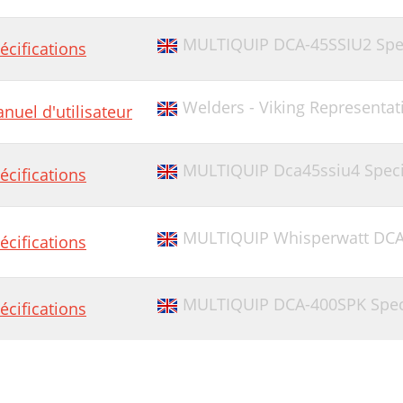
MULTIQUIP DCA-45SSIU2 Spec
écifications
Welders - Viking Representati
nuel d'utilisateur
MULTIQUIP Dca45ssiu4 Speci
écifications
MULTIQUIP Whisperwatt DCA-
écifications
MULTIQUIP DCA-400SPK Speci
écifications