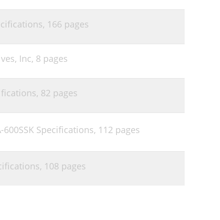
ifications,
166 pages
ves, Inc,
8 pages
fications,
82 pages
600SSK Specifications,
112 pages
fications,
108 pages