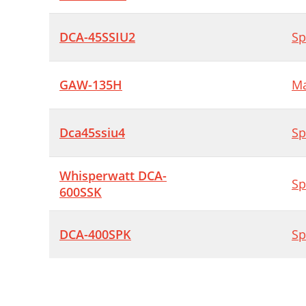
DCA-45SSIU2
Sp
GAW-135H
Ma
Dca45ssiu4
Sp
Whisperwatt DCA-
Sp
600SSK
DCA-400SPK
Sp