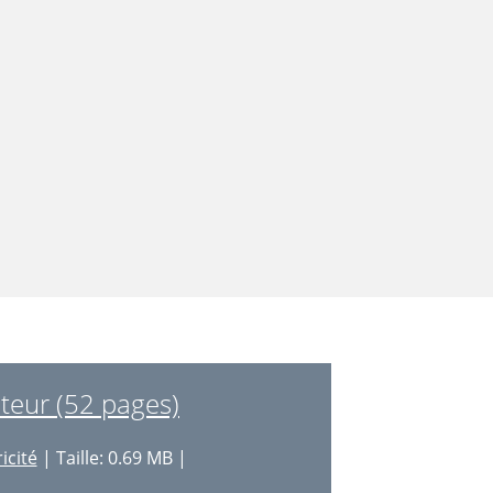
teur (52 pages)
icité
| Taille: 0.69 MB |