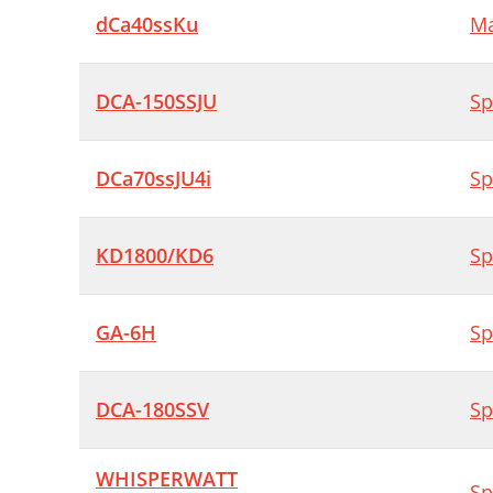
dCa40ssKu
Ma
DCA-150SSJU
Sp
DCa70ssJU4i
Sp
KD1800/KD6
Sp
GA-6H
Sp
DCA-180SSV
Sp
WHISPERWATT
Sp