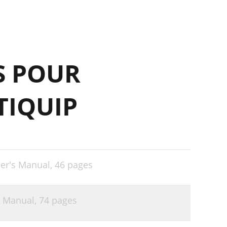
26
28
30
S POUR
32
34
TIQUIP
36
38
40
41
er's Manual,
46 pages
44
50
s Manual,
74 pages
51