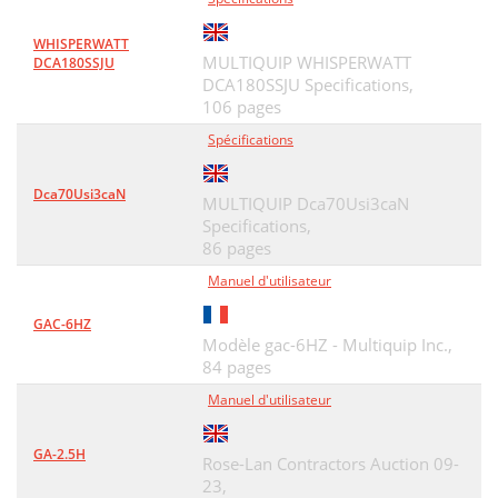
WHISPERWATT
MULTIQUIP WHISPERWATT
DCA180SSJU
DCA180SSJU Specifications,
106 pages
Spécifications
Dca70Usi3caN
MULTIQUIP Dca70Usi3caN
Specifications,
86 pages
Manuel d'utilisateur
GAC-6HZ
Modèle gac-6HZ - Multiquip Inc.,
84 pages
Manuel d'utilisateur
GA-2.5H
Rose-Lan Contractors Auction 09-
23,