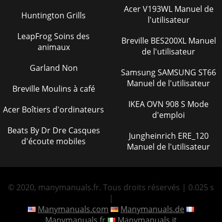
Acer V193WL Manuel de
Huntington Grills
l'utilisateur
LeapFrog Soins des
Breville BES200XL Manuel
animaux
de l'utilisateur
Garland Non
Samsung SAMSUNG ST66
Manuel de l'utilisateur
Breville Moulins à café
IKEA OVN 908 S Mode
Acer Boîtiers d'ordinateurs
d'emploi
Beats By Dr Dre Casques
Jungheinrich ERE_120
d'écoute mobiles
Manuel de l'utilisateur
© 2020, manymanuals.fr. Tous droits réservés | 0.025 s
|
Manymanuals.com
Manymanuals.de
Manymanuals.fr
Manymanuals.it