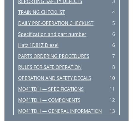
REPORTING SAFETY DEFECTS
3
TRAINING CHECKLIST
4
DAILY PRE-OPERATION CHECKLIST
5
Specification and part number
6
Hatz 1D81Z Diesel
6
PARTS ORDERING PROCEDURES
7
RULES FOR SAFE OPERATION
8
OPERATION AND SAFETY DECALS
10
MQ41TDH — SPECIFICATIONS
11
MQ41TDH — COMPONENTS
12
MQ41TDH — GENERAL INFORMATION
13
MQ41TDH — APPLICATION
14