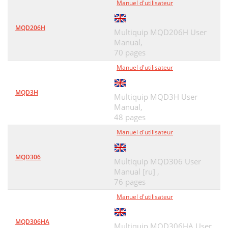
Manuel d'utilisateur
AIR FILTER ASSY
76
MQD206H
AIR FILTER ASSY
77
Multiquip MQD206H User
Manual,
J= HOT TEMPERATURE PASTE
78
70 pages
Manuel d'utilisateur
EXHAUST SILENCER ASSY
78
EXHAUST SILENCER ASSY
79
MQD3H
Multiquip MQD3H User
STARTER/ALTERNATOR ASSY
80
Manual,
48 pages
INSTRUMENT BOX ASSY
82
Manuel d'utilisateur
HERE’S HOW TO GET HELP
88
MQD306
Multiquip MQD306 User
Manual [ru] ,
76 pages
Manuel d'utilisateur
MQD306HA
Multiquip MQD306HA User