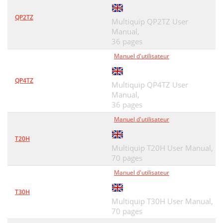
PISTON/RINGS ASSY
54
QP2TZ
Multiquip QP2TZ User
Manual,
K= HOT TEMPERATURE FELT 100g
56
36 pages
CYLINDER HEAD ASSY
57
Manuel d'utilisateur
FLYWHEEL ASSY
60
QP4TZ
Multiquip QP4TZ User
OIL PUMP ASSY
62
Manual,
36 pages
TIMING COVER ASSY
64
Manuel d'utilisateur
FUEL DEVICE ASSY
66
T20H
AIR DUCTING ASSY
68
Multiquip T20H User Manual,
70 pages
BREATHER ASSY
70
Manuel d'utilisateur
FUEL TANK ASSY
72
T30H
FUEL PUMP ASSY
74
Multiquip T30H User Manual,
70 pages
L= SILICON SEALER
76