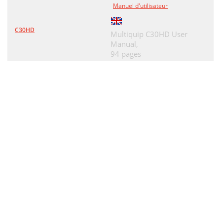
Manuel d'utilisateur
C30HD
Multiquip C30HD User
Manual,
94 pages