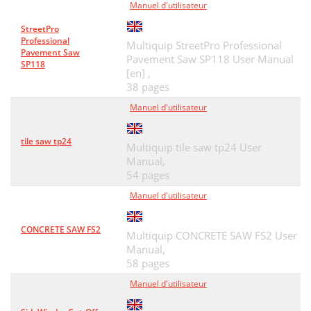
Manuel d'utilisateur
StreetPro
Professional
Multiquip StreetPro Professional
Pavement Saw
Pavement Saw SP118 User Manual
SP118
[en] ,
38 pages
Manuel d'utilisateur
tile saw tp24
Multiquip tile saw tp24 User
Manual,
54 pages
Manuel d'utilisateur
CONCRETE SAW FS2
Multiquip CONCRETE SAW FS2 User
Manual,
58 pages
Manuel d'utilisateur