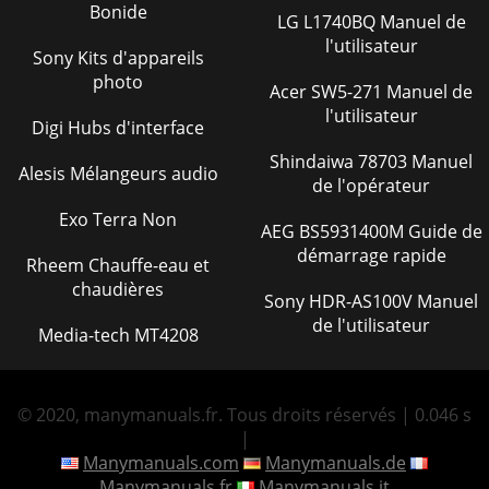
Bonide
LG L1740BQ Manuel de
l'utilisateur
Sony Kits d'appareils
photo
Acer SW5-271 Manuel de
l'utilisateur
Digi Hubs d'interface
Shindaiwa 78703 Manuel
Alesis Mélangeurs audio
de l'opérateur
Exo Terra Non
AEG BS5931400M Guide de
démarrage rapide
Rheem Chauffe-eau et
chaudières
Sony HDR-AS100V Manuel
de l'utilisateur
Media-tech MT4208
© 2020, manymanuals.fr. Tous droits réservés | 0.046 s
|
Manymanuals.com
Manymanuals.de
Manymanuals.fr
Manymanuals.it