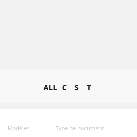
ALL
C
S
T
Modèles
Type de document