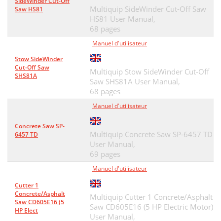
SideWinder Cut-Off
Multiquip SideWinder Cut-Off Saw
Saw HS81
HS81 User Manual,
68 pages
Manuel d'utilisateur
Stow SideWinder
Cut-Off Saw
Multiquip Stow SideWinder Cut-Off
SHS81A
Saw SHS81A User Manual,
68 pages
Manuel d'utilisateur
Concrete Saw SP-
Multiquip Concrete Saw SP-6457 TD
6457 TD
User Manual,
69 pages
Manuel d'utilisateur
Cutter 1
Concrete/Asphalt
Multiquip Cutter 1 Concrete/Asphalt
Saw CD605E16 (5
Saw CD605E16 (5 HP Electric Motor)
HP Elect
User Manual,