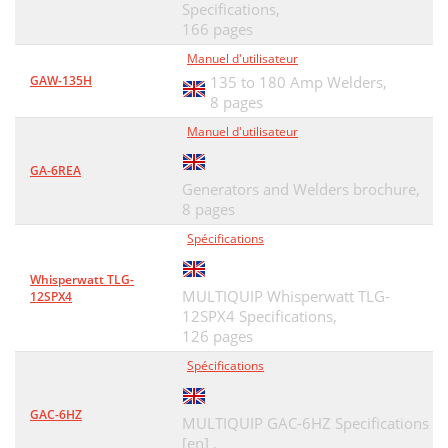
Specifications,
166 pages
Manuel d'utilisateur
GAW-135H
135 to 180 Amp Welders,
8 pages
Manuel d'utilisateur
GA-6REA
Generators and Welders brochure,
8 pages
Spécifications
Whisperwatt TLG-
MULTIQUIP Whisperwatt TLG-
12SPX4
12SPX4 Specifications,
126 pages
Spécifications
GAC-6HZ
MULTIQUIP GAC-6HZ Specifications
[en] ,