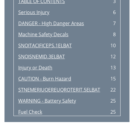
TABLE OF CONTENTS
3
Serious Injury
6
DANGER - High Danger Areas
7
Machine Safety Decals
8
SNOITACIFICEPS.1ELBAT
10
SNOISNEMID.3ELBAT
12
Injury or Death
13
CAUTION - Burn Hazard
15
STNEMERIUQEREUQROTERIT.5ELBAT
22
WARNING - Battery Safety
25
Fuel Check
25
CAUTION - Diesel Fuel Safety
25