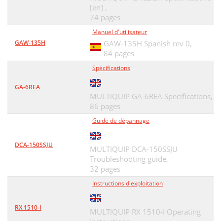
[en] ,
74 pages
Manuel d'utilisateur
GAW-135H
GAW-135H Spanish rev 0,
84 pages
Spécifications
GA-6REA
MULTIQUIP GA-6REA Specifications,
86 pages
Guide de dépannage
DCA-150SSJU
MULTIQUIP DCA-150SSJU
Troubleshooting guide,
32 pages
Instructions d'exploitation
RX 1510-I
MULTIQUIP RX 1510-I Operating