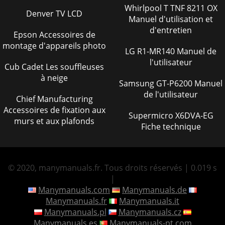
Whirlpool T TNF 8211 OX
Denver TV LCD
Manuel d'utilisation et
d'entretien
Epson Accessoires de
montage d'appareils photo
LG R1-MR140 Manuel de
l'utilisateur
Cub Cadet Les souffleuses
à neige
Samsung GT-P6200 Manuel
de l'utilisateur
Chief Manufacturing
Accessoires de fixation aux
Supermicro X6DVA-EG
murs et aux plafonds
Fiche technique
© 2020, manymanuals.fr. Tous droits réservés | 0.019 s
|
Manymanuals.com
Manymanuals.de
Manymanuals.fr
Manymanuals.it
Manymanuals.pl
Manymanuals.cz
Manymanuals.es
Manymanuals-pt.com