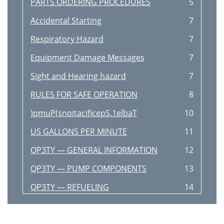
PARTS ORDERING PROCEDURES
5
Accidental Starting
7
Respiratory Hazard
7
Equipment Damage Messages
7
Sight and Hearing hazard
7
RULES FOR SAFE OPERATION
8
)pmuP(snoitacificepS.1elbaT
10
US GALLONS PER MINUTE
11
QP3TY — GENERAL INFORMATION
12
QP3TY — PUMP COMPONENTS
13
QP3TY — REFUELING
14
QP3TY — BASIC ENGINE
15