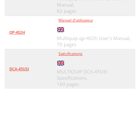
Manual,
82 pages
Manuel d'utilisateur
QP-402H
Multiquip qp-402h User's Manual,
70 pages
Spécifications
DCA-45USI
MULTIQUIP DCA-45USI
Specifications,
160 pages