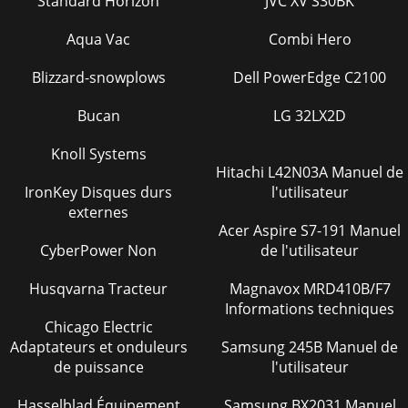
Standard Horizon
JVC XV S30BK
Aqua Vac
Combi Hero
Blizzard-snowplows
Dell PowerEdge C2100
Bucan
LG 32LX2D
Knoll Systems
Hitachi L42N03A Manuel de
IronKey Disques durs
l'utilisateur
externes
Acer Aspire S7-191 Manuel
CyberPower Non
de l'utilisateur
Husqvarna Tracteur
Magnavox MRD410B/F7
Informations techniques
Chicago Electric
Adaptateurs et onduleurs
Samsung 245B Manuel de
de puissance
l'utilisateur
Hasselblad Équipement
Samsung BX2031 Manuel