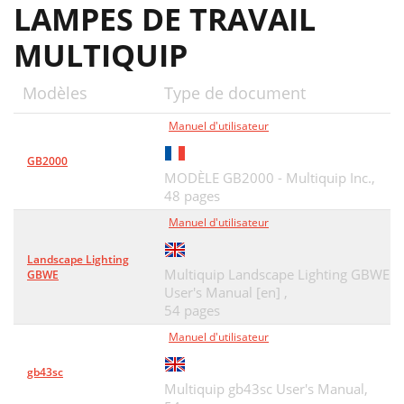
LAMPES DE TRAVAIL
MULTIQUIP
Modèles
Type de document
Manuel d'utilisateur
GB2000
MODÈLE GB2000 - Multiquip Inc.,
48 pages
Manuel d'utilisateur
Landscape Lighting
Multiquip Landscape Lighting GBWE
GBWE
User's Manual [en] ,
54 pages
Manuel d'utilisateur
gb43sc
Multiquip gb43sc User's Manual,