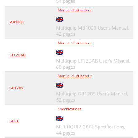
54 pages
Manuel d'utilisateur
MB1000
Multiquip MB1000 User's Manual,
42 pages
Manuel d'utilisateur
LT12DAB
Multiquip LT12DAB User's Manual,
60 pages
Manuel d'utilisateur
GB12BS
Multiquip GB12BS User's Manual,
52 pages
Spécifications
GBCE
MULTIQUIP GBCE Specifications,
44 pages