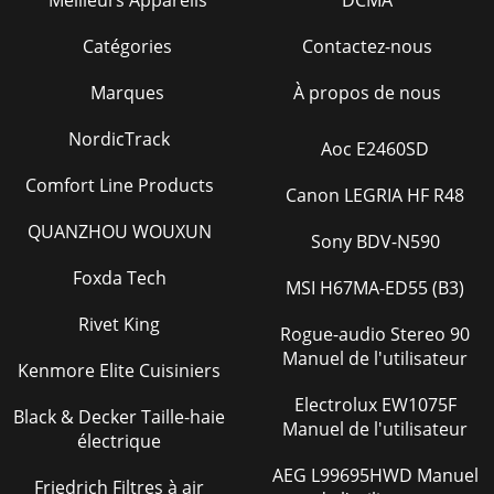
Meilleurs Appareils
DCMA
Catégories
Contactez-nous
Marques
À propos de nous
NordicTrack
Aoc E2460SD
Comfort Line Products
Canon LEGRIA HF R48
QUANZHOU WOUXUN
Sony BDV-N590
Foxda Tech
MSI H67MA-ED55 (B3)
Rivet King
Rogue-audio Stereo 90
Manuel de l'utilisateur
Kenmore Elite Cuisiniers
Electrolux EW1075F
Black & Decker Taille-haie
Manuel de l'utilisateur
électrique
AEG L99695HWD Manuel
Friedrich Filtres à air