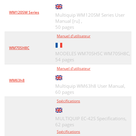
WM120SM Series
Multiquip WM120SM Series User
Manual [ru] ,
50 pages
Manuel d'utilisateur
WM70SH8C
MODELES WM70SH5C WM70SH8C,
54 pages
Manuel d'utilisateur
WM63h8
Multiquip WM63h8 User Manual,
60 pages
Spécifications
MULTIQUIP EC-42S Specifications,
62 pages
Spécifications