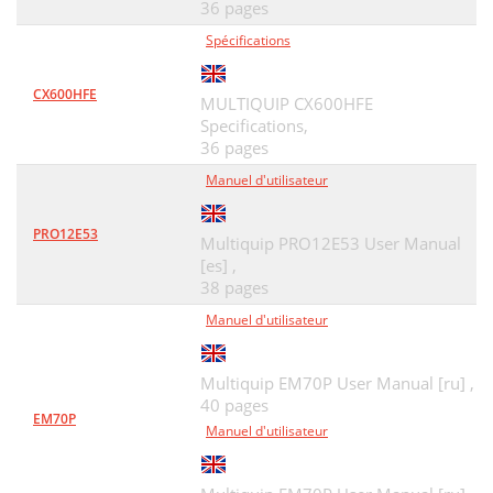
36 pages
Spécifications
CX600HFE
MULTIQUIP CX600HFE
Specifications,
36 pages
Manuel d'utilisateur
PRO12E53
Multiquip PRO12E53 User Manual
[es] ,
38 pages
Manuel d'utilisateur
Multiquip EM70P User Manual [ru] ,
40 pages
EM70P
Manuel d'utilisateur