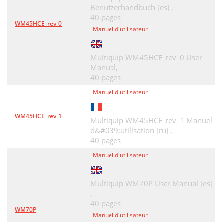
Benutzerhandbuch [es] ,
40 pages
WM45HCE_rev_0
Manuel d'utilisateur
Multiquip WM45HCE_rev_0 User
Manual,
40 pages
Manuel d'utilisateur
WM45HCE_rev_1
Multiquip WM45HCE_rev_1 Manuel
d&#039;utilisation [ru] ,
40 pages
Manuel d'utilisateur
Multiquip WM70P User Manual [es]
,
40 pages
WM70P
Manuel d'utilisateur