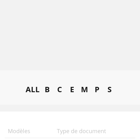
ALL
B
C
E
M
P
S
Modèles
Type de document