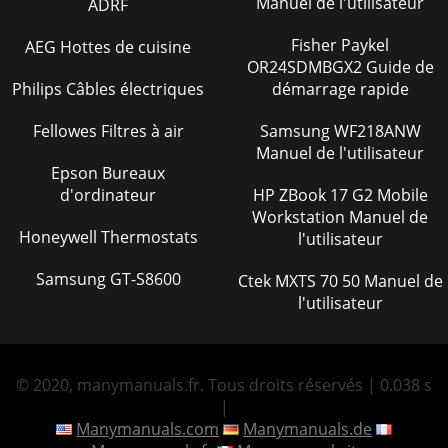
Manuel de l'utilisateur
ADRF
Fisher Paykel
AEG Hottes de cuisine
OR24SDMBGX2 Guide de
Philips Câbles électriques
démarrage rapide
Fellowes Filtres à air
Samsung WF218ANW
Manuel de l'utilisateur
Epson Bureaux
d'ordinateur
HP ZBook 17 G2 Mobile
Workstation Manuel de
Honeywell Thermostats
l'utilisateur
Samsung GT-S8600
Ctek MXTS 70 50 Manuel de
l'utilisateur
© 2020, manymanuals.fr. Tous droits réservés | 0.038 s
|
Manymanuals.com
Manymanuals.de