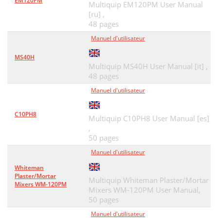
EM120PM
Multiquip EM120PM User Manual
[ru] ,
48 pages
Manuel d'utilisateur
MS40H
Multiquip MS40H User Manual [it] ,
48 pages
Manuel d'utilisateur
C10PH8
Multiquip C10PH8 User Manual [es]
,
50 pages
Manuel d'utilisateur
Whiteman
Plaster/Mortar
Multiquip Whiteman Plaster/Mortar
Mixers WM-120PM
Mixers WM-120PM User Manual,
50 pages
Manuel d'utilisateur