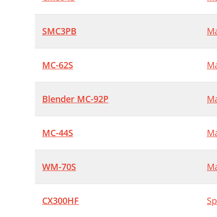
F
I
SMC3PB
Ma
M
P
MC-62S
Ma
R
N
Blender MC-92P
Ma
E
E
MC-44S
Ma
WM-70S
Ma
CX300HF
Sp