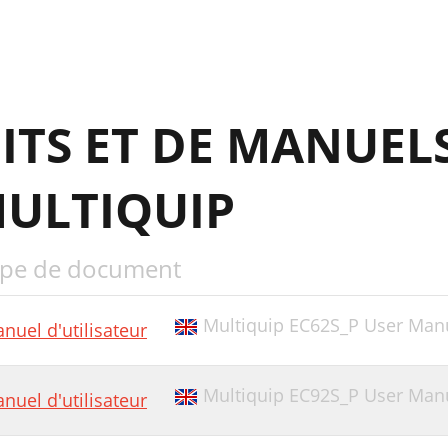
NITOOHSELBUORTREXIM.01ELBAT
, %, or
HONDA GX120K1QX2
ITS ET DE MANUEL
AME PLATE AND DECALS
TEEL BARREL ASSY
ULTIQUIP
C-42S — STEEL BARREL
AIN FRAME ASSY
pe de document
XLE ASSY
 EM914288 OIL SEAL 2
Multiquip EC62S_P User Man
nuel d'utilisateur
 EM903012 BEARING CUP 4
 8115 LUG NUTS 8
Multiquip EC92S_P User Man
nuel d'utilisateur
 3469 DUST CAP 2