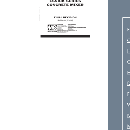
E
C
H
C
H
D
F
W
N
M