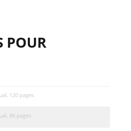
31
32
33
S POUR
34
36
37
38
40
41
ual,
120 pages
41
41
ual,
86 pages
41