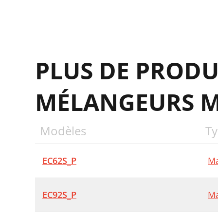
G
+
PLUS DE PRODU
N
S
MÉLANGEURS M
E
M
Modèles
Ty
A
#
EC62S_P
Ma
#
#
EC92S_P
Ma
#