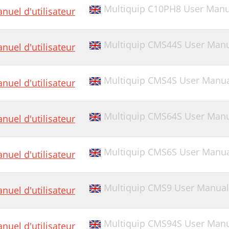
ABINET ASSY
Multiquip C10PH8 User Manua
nuel d'utilisateur
C-42S — CABINET ASSEMBLY
Multiquip CMS44S User Manua
IR CLEANER ASSY
nuel d'utilisateur
AMSHAFT ASSY
Multiquip CMS4S User Manu
nuel d'utilisateur
ARBURETOR ASSY
ONTROL ASSY
Multiquip CMS64S User Manua
nuel d'utilisateur
RANKCASE COVER ASSY
RANKSHAFT ASSY
Multiquip CMS6S User Manual
nuel d'utilisateur
YLINDER BARREL ASSY
YLINDER HEAD ASSY
Multiquip CMS9 User Manual
nuel d'utilisateur
AN COVER ASSY
LYWHEEL ASSY
Multiquip CMS94S User Man
nuel d'utilisateur