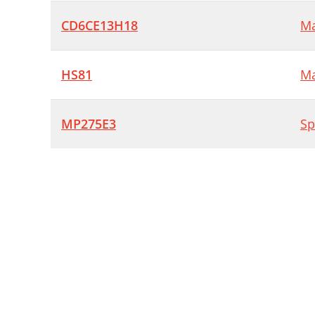
CD6CE13H18
Ma
HS81
Ma
MP275E3
Sp