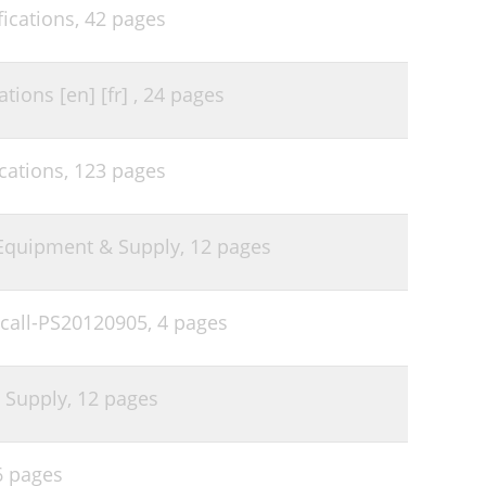
ications,
42 pages
66
68
ions [en] [fr] ,
24 pages
70
72
cations,
123 pages
78
82
Equipment & Supply,
12 pages
call-PS20120905,
4 pages
 Supply,
12 pages
6 pages