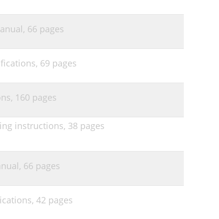
Manual,
66 pages
fications,
69 pages
ons,
160 pages
ng instructions,
38 pages
anual,
66 pages
cations,
42 pages