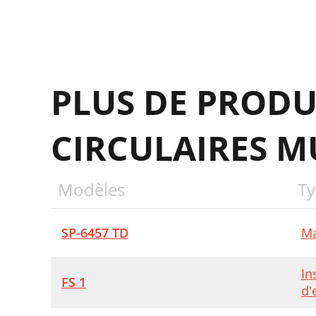
E
T
E
PLUS DE PRODU
A
M
CIRCULAIRES M
L
W
Modèles
Ty
F
H
SP-6457 TD
Ma
E
In
H
FS 1
d'
F