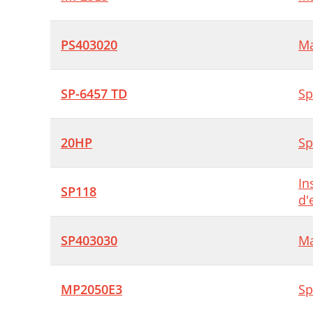
PS403020
Ma
SP-6457 TD
Sp
20HP
Sp
In
SP118
d'
SP403030
Ma
MP2050E3
Sp