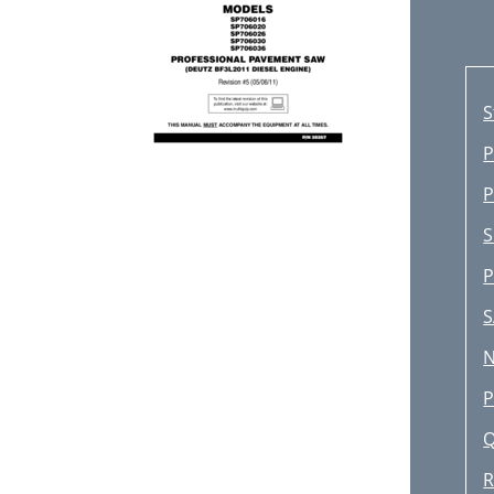
S
P
P
S
P
S
N
P
Q
R