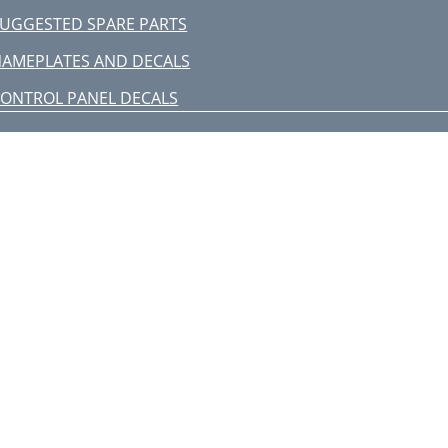
UGGESTED SPARE PARTS
AMEPLATES AND DECALS
ONTROL PANEL DECALS
LECTRICAL CONTROL ASSY
ONSOLE MOUNTS ASSY
ELT AND ENGINE GUARDS ASSY
-N-R ASSY
UEL ASSY
ATTERY ASSY
TAY-LEVEL HANDLEBARS ASSY
ANDLEBAR BOOT ASSY
ATER SYSTEM ASSY