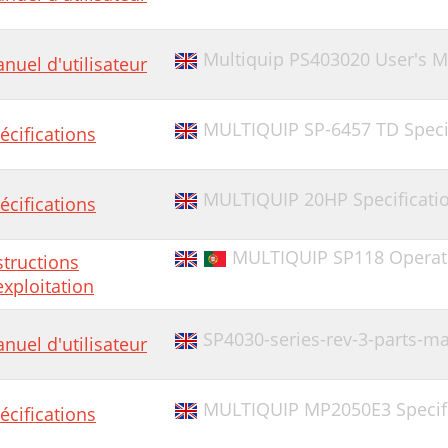
Multiquip PS403020 User's 
nuel d'utilisateur
MULTIQUIP SP-6457 TD Speci
écifications
MULTIQUIP 20HP Specificati
écifications
MULTIQUIP SP118 Operati
structions
exploitation
SP4030-series-rev-3-parts-m
nuel d'utilisateur
MULTIQUIP MP2050E3 Specifi
écifications