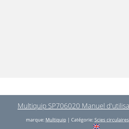
Multiquip SP706020 Manuel d'utilisa
marque:
Multiquip
| Catégorie:
Scies circulaires