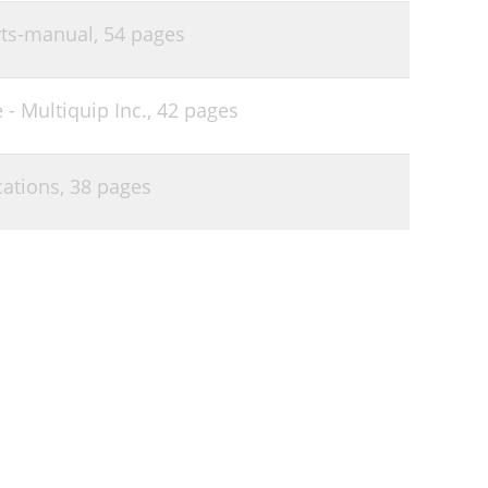
rts-manual,
54 pages
- Multiquip Inc.,
42 pages
ations,
38 pages