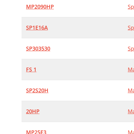
B
MP2090HP
Sp
B
D
SP1E16A
Sp
B
SP303530
Sp
O
H
FS 1
Ma
SP2S20H
Ma
20HP
Ma
MP25E3
Ma