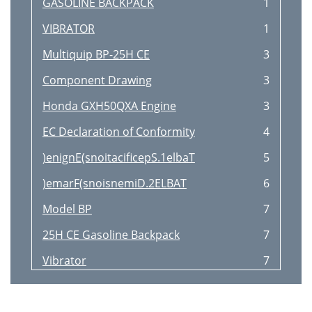
GASOLINE BACKPACK
1
VIBRATOR
1
Multiquip BP-25H CE
3
Component Drawing
3
Honda GXH50QXA Engine
3
EC Declaration of Conformity
4
)enignE(snoitacificepS.1elbaT
5
)emarF(snoisnemiD.2ELBAT
6
Model BP
7
25H CE Gasoline Backpack
7
Vibrator
7
Engine Owner's Manual
9