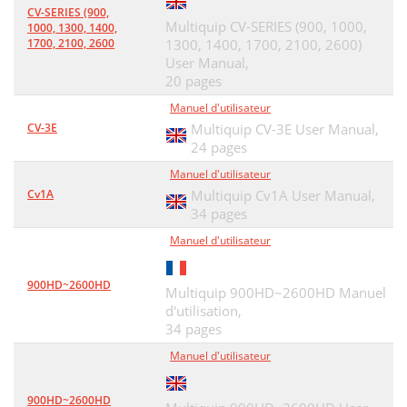
CV-SERIES (900,
CONTROL ASSY
42
Multiquip CV-SERIES (900, 1000,
1000, 1300, 1400,
1700, 2100, 2600
1300, 1400, 1700, 2100, 2600)
CRANKCASE COVER ASSY
44
User Manual,
20 pages
CYLINDER BARREL ASSY
46
Manuel d'utilisateur
FAN COVER ASSY
50
CV-3E
Multiquip CV-3E User Manual,
24 pages
FAN COVER ASSY
51
Manuel d'utilisateur
2 90042ZM7000 STUD BOLT A 2
51
Cv1A
Multiquip Cv1A User Manual,
34 pages
3 90043ZM7000 STUD BOLT B 1
51
Manuel d'utilisateur
FUEL TANK ASSY
54
900HD~2600HD
Multiquip 900HD~2600HD Manuel
OIL CASE ASSY
56
d'utilisation,
RECOIL STARTER ASSY
60
34 pages
Manuel d'utilisateur
LABELS ASSY
62
4 87521ZM7000 EMBLEM 1
63
900HD~2600HD