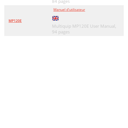
84 pages
Manuel d'utilisateur
MP120E
Multiquip MP120E User Manual,
94 pages