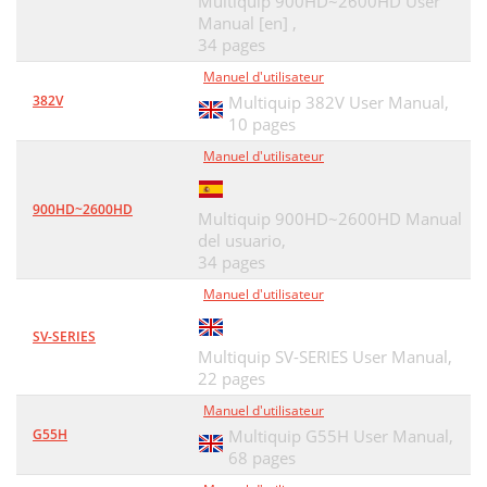
Multiquip 900HD~2600HD User
Manual [en] ,
TOOLS ASSY
64
34 pages
NOTE PAGE
67
Manuel d'utilisateur
382V
Multiquip 382V User Manual,
HERE’S HOW TO GET HELP
68
10 pages
Manuel d'utilisateur
900HD~2600HD
Multiquip 900HD~2600HD Manual
del usuario,
34 pages
Manuel d'utilisateur
SV-SERIES
Multiquip SV-SERIES User Manual,
22 pages
Manuel d'utilisateur
G55H
Multiquip G55H User Manual,
68 pages