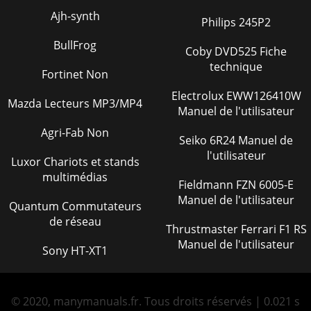
Ajh-synth
Philips 245P2
BullFrog
Coby DVD525 Fiche
technique
Fortinet Non
Electrolux EWW126410W
Mazda Lecteurs MP3/MP4
Manuel de l'utilisateur
Agri-Fab Non
Seiko 6R24 Manuel de
l'utilisateur
Luxor Chariots et stands
multimédias
Fieldmann FZN 6005-E
Manuel de l'utilisateur
Quantum Commutateurs
de réseau
Thrustmaster Ferrari F1 RS
Manuel de l'utilisateur
Sony HT-XT1
© 2020, manymanuals.fr. Tous droits réservés | 0.021 s