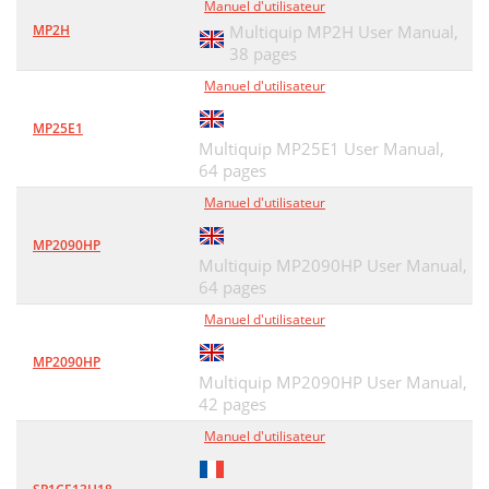
Manuel d'utilisateur
ENGINE HONDA 5.5 H.P
50
MP2H
Multiquip MP2H User Manual,
38 pages
ELECTRIC MOTOR
52
Manuel d'utilisateur
SUPPORT STAND ASSY
56
MP25E1
Multiquip MP25E1 User Manual,
AIR CLEANER (CYCLONE) ASSY
58
64 pages
CAMSHAFT ASSY
60
Manuel d'utilisateur
CARBURETOR ASSY
62
MP2090HP
Multiquip MP2090HP User Manual,
+ 16010ZE1812 GASKET SET 1
63
64 pages
CONTROL ASSY
64
Manuel d'utilisateur
CRANKCASE COVER ASSY
66
MP2090HP
Multiquip MP2090HP User Manual,
CRANKSHAFT ASSY
68
42 pages
CYLINDER BARREL ASSY
70
Manuel d'utilisateur
CYLINDER HEAD ASSY
72