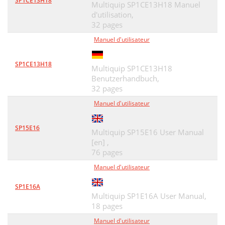
SP1CE13H18
Multiquip SP1CE13H18 Manuel
FAN COVER ASSY
74
d'utilisation,
32 pages
FLYWHEEL ASSY
76
Manuel d'utilisateur
FUEL TANK ASSY
78
SP1CE13H18
IGNITION COIL ASSY
80
Multiquip SP1CE13H18
Benutzerhandbuch,
MUFFLER ASSY
82
32 pages
Manuel d'utilisateur
PISTON AND RINGS ASSY
84
RECOIL STARTER ASSY
86
SP15E16
Multiquip SP15E16 User Manual
NO ART WORK
[en] ,
88
76 pages
LABELS ASSY
90
Manuel d'utilisateur
HERE’S HOW TO GET HELP
94
SP1E16A
Multiquip SP1E16A User Manual,
18 pages
Manuel d'utilisateur