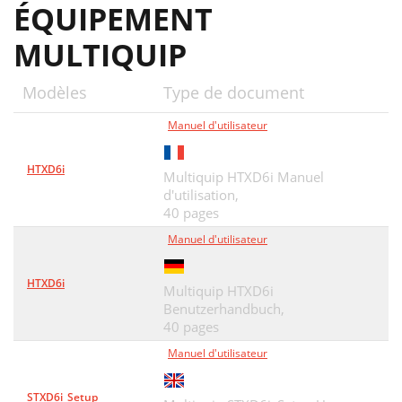
ÉQUIPEMENT
MULTIQUIP
Modèles
Type de document
Manuel d'utilisateur
HTXD6i
Multiquip HTXD6i Manuel
d'utilisation,
40 pages
Manuel d'utilisateur
HTXD6i
Multiquip HTXD6i
Benutzerhandbuch,
40 pages
Manuel d'utilisateur
STXD6i_Setup