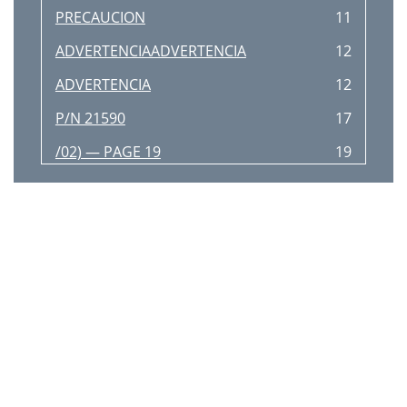
PRECAUCION
11
ADVERTENCIAADVERTENCIA
12
ADVERTENCIA
12
P/N 21590
17
/02) — PAGE 19
19
/02) — PAGE 23
23
INTERRUPTOR DE ARRANQUE
24
HTX-YANMAR DIESEL — OPERACION
25
aceite hidráulico
28
/02) — PAGE 33
33
Figura 35. Bujes de bronce
36
Figura 37
36