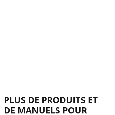
Lithum 12"
38
trasero de la allanadora
41
/02) — PAGE 43
43
PAGINA DE NOTAS
45
DEL VENDEDOR
47
COMO CONSEGUIR AYUDA
48
PLUS DE PRODUITS ET
DE MANUELS POUR