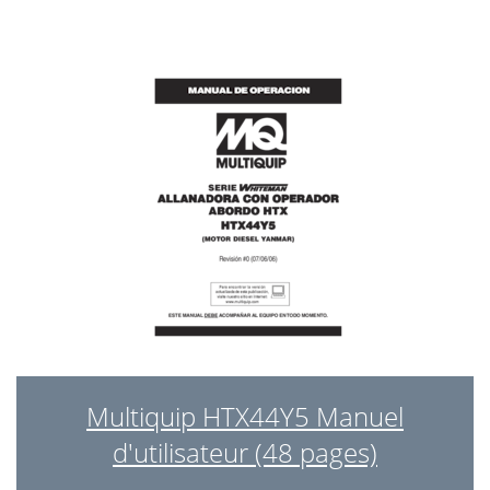
Multiquip HTX44Y5 Manuel
d'utilisateur (48 pages)