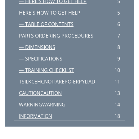
— HERE'S HOW TO GET HELP
5
HERE'S HOW TO GET HELP
5
— TABLE OF CONTENTS
6
PARTS ORDERING PROCEDURES
7
— DIMENSIONS
8
— SPECIFICATIONS
9
— TRAINING CHECKLIST
10
TSILKCEHCNOITAREPO-ERPYLIAD
11
CAUTIONCAUTION
13
WARNINGWARNING
14
INFORMATION
18
Machine Safety Decals
19