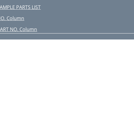
AMPLE PARTS LIST
O. Column
ART NO. Column
TY. Column
EMARKS Column
 to 3 Units
B25HD REBAR BENDER
B25Hd — Case asseMBly
B25Hd — HOusinG asseMBly
 8103030 TOOL BOX 1
 8201510 SCREWDRIVER 1
B25Hd — WirinG diaGraM