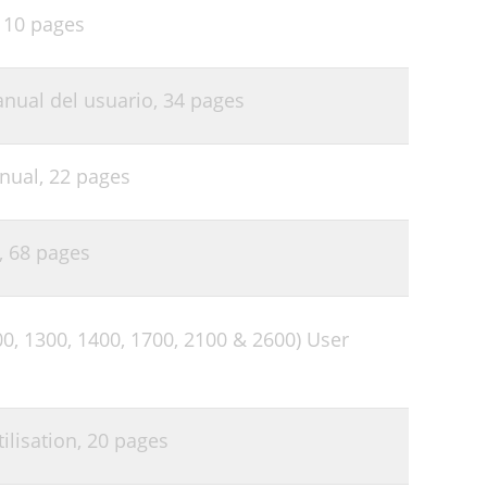
,
10 pages
ual del usuario,
34 pages
nual,
22 pages
,
68 pages
0, 1300, 1400, 1700, 2100 & 2600) User
ilisation,
20 pages