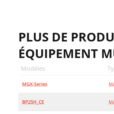
H
PLUS DE PRODU
ÉQUIPEMENT M
Modèles
Ty
MGX-Series
Ma
BP25H_CE
Ma