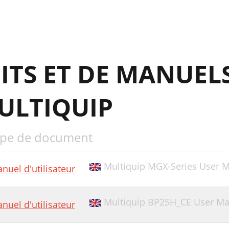
ERE’S HOW TO GET HELP
ITS ET DE MANUEL
ULTIQUIP
pe de document
Multiquip MGX-Series User 
nuel d'utilisateur
Multiquip BP25H_CE User Ma
nuel d'utilisateur