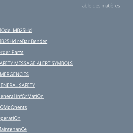
Table des matières
Odel MB25Hd
B25Hd reBar Bender
rder Parts
AFETY MESSAGE ALERT SYMBOLS
MERGENCIES
ENERAL SAFETY
eneral infOrMatiOn
COMpOnents
peratiOn
aintenanCe