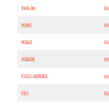
SVA-3e
Ma
HS81
Ma
HS62
Ma
HS62A
Ma
FCG1-SERIES
Ma
FS1
Ma