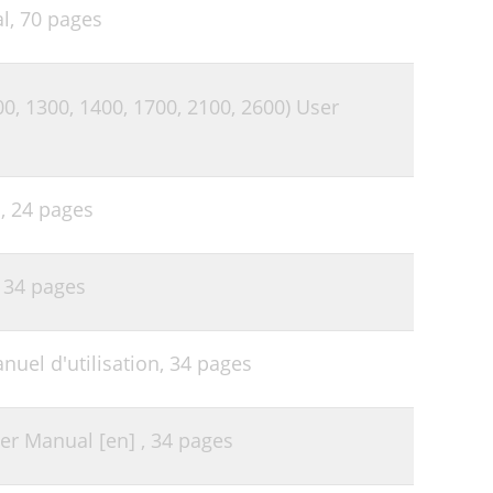
l,
70 pages
0, 1300, 1400, 1700, 2100, 2600) User
l,
24 pages
,
34 pages
el d'utilisation,
34 pages
r Manual [en] ,
34 pages