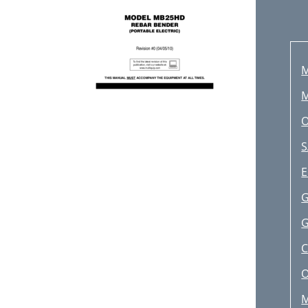
M
M
O
S
E
G
G
O
M