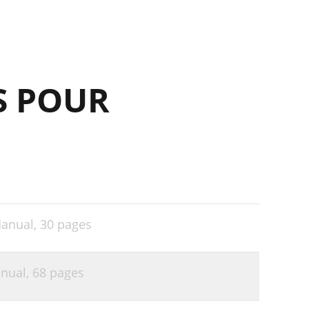
30
S POUR
Manual,
30 pages
nual,
68 pages