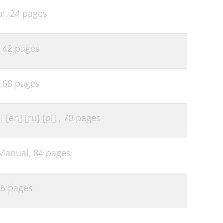
al,
24 pages
,
42 pages
,
68 pages
[en] [ru] [pl] ,
70 pages
 Manual,
84 pages
56 pages