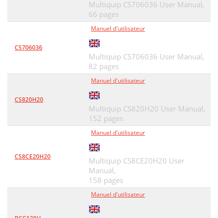
Multiquip CS706036 User Manual,
COLLAR/FLANGE PULLER (OPTION)
88
66 pages
Manuel d'utilisateur
2 584011 15-16 BLADE WRENCH 1
93
3 15503 KNOB, COMFORT GRIP 2
93
CS706036
Multiquip CS706036 User Manual,
HERE’S HOW TO GET HELP
96
82 pages
Manuel d'utilisateur
CS820H20
Multiquip CS820H20 User Manual,
152 pages
Manuel d'utilisateur
CS8CE20H20
Multiquip CS8CE20H20 User
Manual,
158 pages
Manuel d'utilisateur