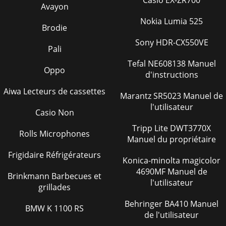
Casio EX-ZR700
Avayon
Nokia Lumia 525
Brodie
Sony HDR-CX550VE
Pali
Tefal NE608138 Manuel
Oppo
d'instructions
Aiwa Lecteurs de cassettes
Marantz SR5023 Manuel de
l'utilisateur
Casio Non
Tripp Lite DWT3770X
Rolls Microphones
Manuel du propriétaire
Frigidaire Réfrigérateurs
Konica-minolta magicolor
4690MF Manuel de
Brinkmann Barbecues et
l'utilisateur
grillades
Behringer BA410 Manuel
BMW K 1100 RS
de l'utilisateur