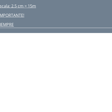
scala: 2.5 cm = 15m
IMPORTANTE!
IEMPRE
NUNCA!
ADO DEL VEHICULO
REMOLCADOR
ABLA 6. ACEITE DE MOTOR
RECOMENDADO (MOTORES DEUTZ)
eviando el combustible
01M3FZTUED).tq81.5(sortiL9.4
NTERRUPTOR
E IGNICION