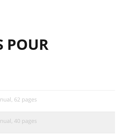
31
31
32
S POUR
34
35
38
39
39
43
nual,
62 pages
44
44
nual,
40 pages
44