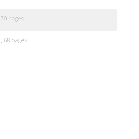
,
70 pages
l,
68 pages