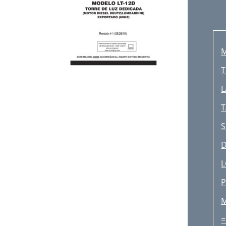
M
T
T
S
L
P
=