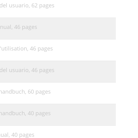
del usuario,
62 pages
44
45
nual,
46 pages
46
utilisation,
46 pages
del usuario,
46 pages
rhandbuch,
60 pages
rhandbuch,
40 pages
ual,
40 pages