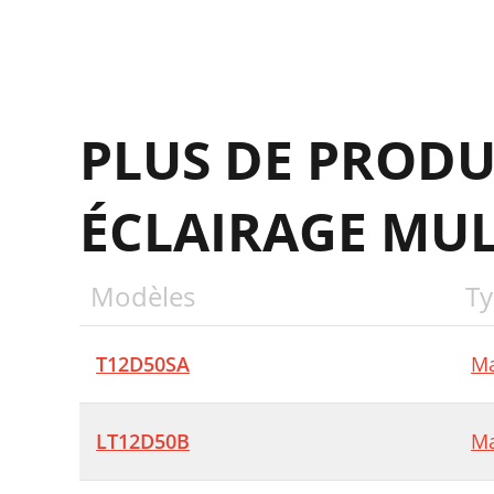
C
(
PLUS DE PRODU
5
¡
ÉCLAIRAGE MUL
.
.
Modèles
Ty
.
D
T12D50SA
Ma
B
LT12D50B
Ma