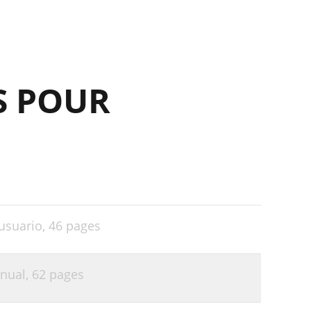
46
50
51
S POUR
52
52
53
56
68
usuario,
46 pages
nual,
62 pages