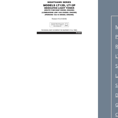
M
P
R
L
S
L
S
D
G