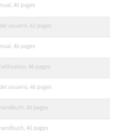
nual,
40 pages
del usuario,
62 pages
nual,
46 pages
utilisation,
46 pages
del usuario,
46 pages
rhandbuch,
60 pages
rhandbuch,
40 pages