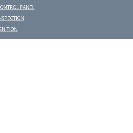
ONTROL PANEL
NSPECTION
GNITION
OPERATION
MAINTENANCE
AINTENANCE — TRAILERS
TROUBLESHOOTING
GENERATOR
ERMINAL
UX RECPT
5µF@425V
XCITATION