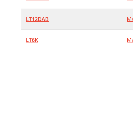
LT12DAB
Ma
LT6K
Ma