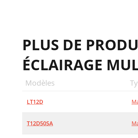
C
P
D
PLUS DE PRODU
P
D
ÉCLAIRAGE MUL
T
V
Modèles
Ty
H
LT12D
Ma
T12D50SA
Ma