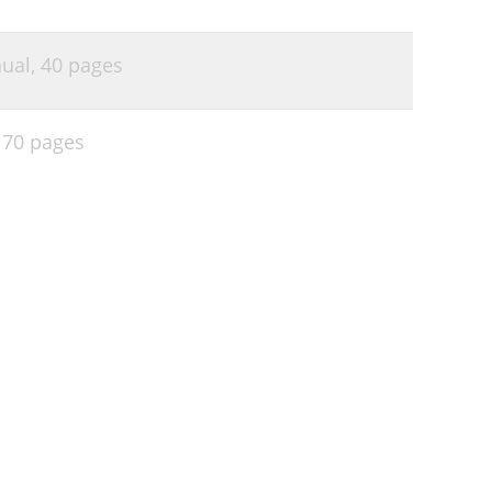
ual,
40 pages
,
70 pages