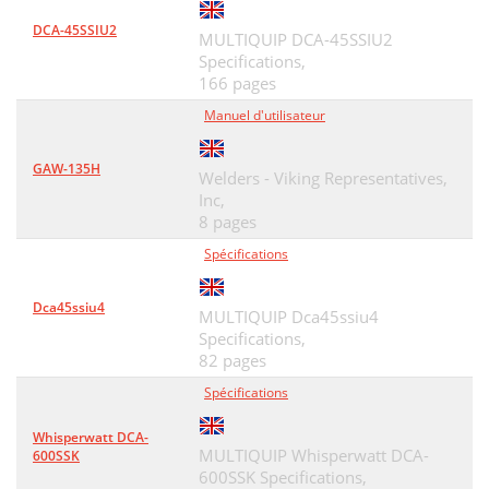
DCA-45SSIU2
MULTIQUIP DCA-45SSIU2
Specifications,
166 pages
Manuel d'utilisateur
GAW-135H
Welders - Viking Representatives,
Inc,
8 pages
Spécifications
Dca45ssiu4
MULTIQUIP Dca45ssiu4
Specifications,
82 pages
Spécifications
Whisperwatt DCA-
MULTIQUIP Whisperwatt DCA-
600SSK
600SSK Specifications,