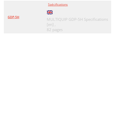
Spécifications
GDP-5H
MULTIQUIP GDP-5H Specifications
[en] ,
82 pages