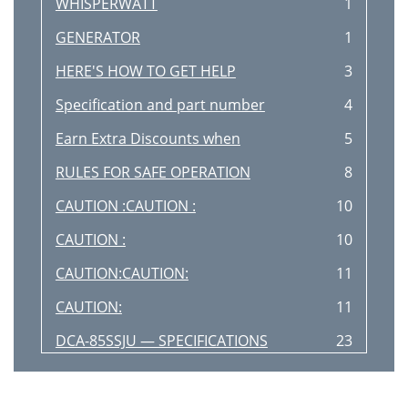
WHISPERWATT
1
GENERATOR
1
HERE'S HOW TO GET HELP
3
Specification and part number
4
Earn Extra Discounts when
5
RULES FOR SAFE OPERATION
8
CAUTION :CAUTION :
10
CAUTION :
10
CAUTION:CAUTION:
11
CAUTION:
11
DCA-85SSJU — SPECIFICATIONS
23
Open-Delta
24