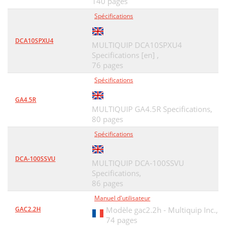
140 pages
Spécifications
DCA10SPXU4
MULTIQUIP DCA10SPXU4
Specifications [en] ,
76 pages
Spécifications
GA4.5R
MULTIQUIP GA4.5R Specifications,
80 pages
Spécifications
DCA-100SSVU
MULTIQUIP DCA-100SSVU
Specifications,
86 pages
Manuel d'utilisateur
GAC2.2H
Modèle gac2.2h - Multiquip Inc.,
74 pages