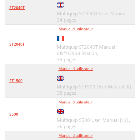
ST2040T
CYLINDER BARREL ASSY
52
Multiquip ST2040T User Manual,
34 pages
CYLINDER HEAD ASSY
54
Manuel d'utilisateur
FAN COVER ASSY
56
FLYWHEEL ASSY
58
ST2040T
Multiquip ST2040T Manuel
d&#039;utilisation,
FUEL TANK ASSY
60
34 pages
IGNITION COIL ASSY
62
Manuel d'utilisateur
MUFFLER ASSY
64
ST1500
Multiquip ST1500 User Manual [it] ,
PISTON ASSY
66
38 pages
RECOIL STARTER ASSY
68
Manuel d'utilisateur
NO ARTWORK AVALIBLE
70
S500
Multiquip S500 User Manual [ru] ,
LABELS ASSY
72
36 pages
Terms and Conditions of Sale
Manuel d'utilisateur
74