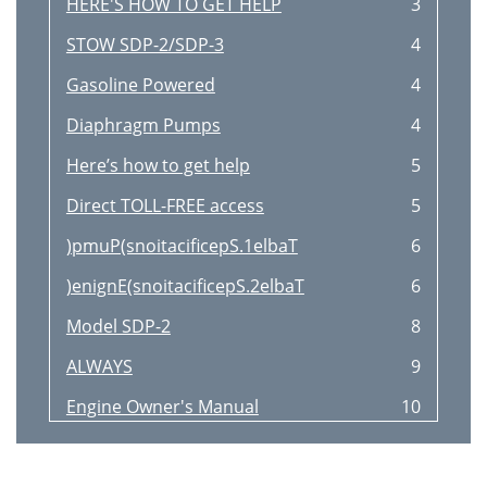
HERE'S HOW TO GET HELP
3
STOW SDP-2/SDP-3
4
Gasoline Powered
4
Diaphragm Pumps
4
Here’s how to get help
5
Direct TOLL-FREE access
5
)pmuP(snoitacificepS.1elbaT
6
)enignE(snoitacificepS.2elbaT
6
Model SDP-2
8
ALWAYS
9
Engine Owner's Manual
10
Maintenance Safety
11