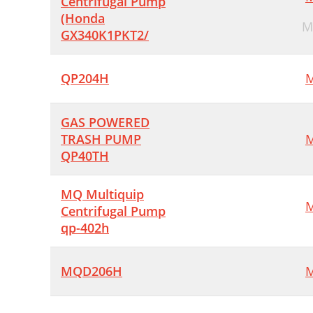
Centrifugal Pump
(Honda
M
GX340K1PKT2/
QP204H
M
GAS POWERED
TRASH PUMP
M
QP40TH
MQ Multiquip
M
Centrifugal Pump
qp-402h
MQD206H
M