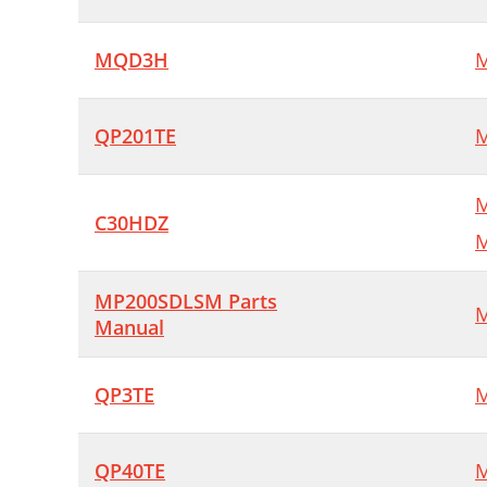
MQD3H
M
QP201TE
M
M
C30HDZ
M
MP200SDLSM Parts
M
Manual
QP3TE
M
QP40TE
M