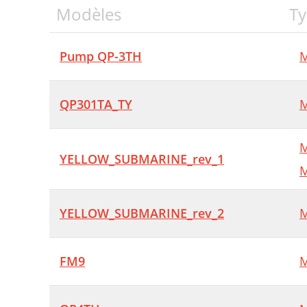
Modèles
Ty
Pump QP-3TH
M
QP301TA_TY
M
M
YELLOW_SUBMARINE_rev_1
M
YELLOW_SUBMARINE_rev_2
M
FM9
M