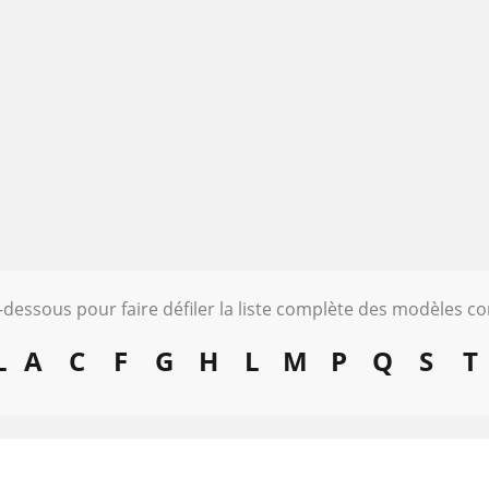
i-dessous pour faire défiler la liste complète des modèles c
L
A
C
F
G
H
L
M
P
Q
S
T