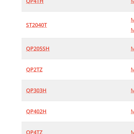
QP4TH
M
M
ST2040T
M
QP205SH
M
QP2TZ
M
QP303H
M
QP402H
M
QP4TZ
M