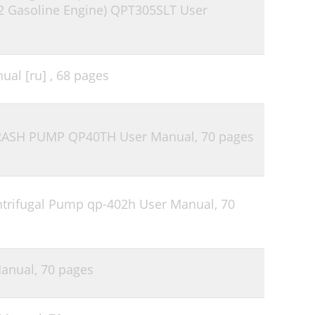
Gasoline Engine) QPT305SLT User
al [ru] ,
68 pages
RASH PUMP QP40TH User Manual,
70 pages
ntrifugal Pump qp-402h User Manual,
70
anual,
70 pages