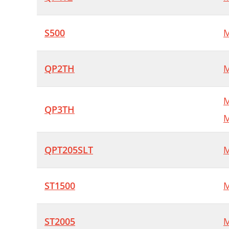
S500
M
QP2TH
M
M
QP3TH
M
QPT205SLT
M
ST1500
M
ST2005
M