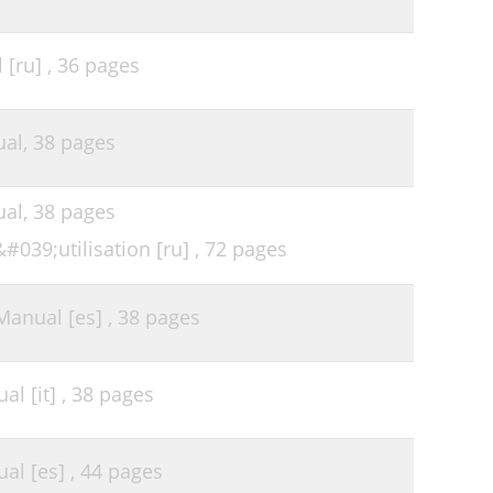
[ru] ,
36 pages
ual,
38 pages
ual,
38 pages
039;utilisation [ru] ,
72 pages
anual [es] ,
38 pages
l [it] ,
38 pages
al [es] ,
44 pages