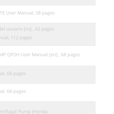
TE User Manual,
58 pages
l usuario [ru] ,
62 pages
nual,
112 pages
MP QP2H User Manual [en] ,
68 pages
al,
68 pages
al,
68 pages
ntrifugal Pump (Honda