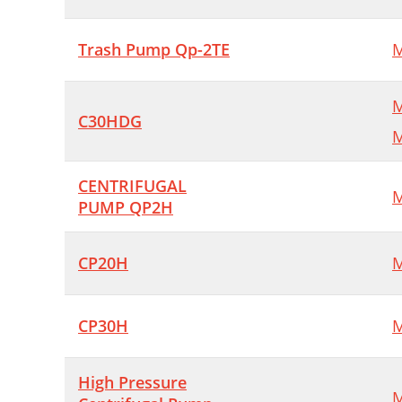
Trash Pump Qp-2TE
M
M
C30HDG
M
CENTRIFUGAL
M
PUMP QP2H
CP20H
M
CP30H
M
High Pressure
M