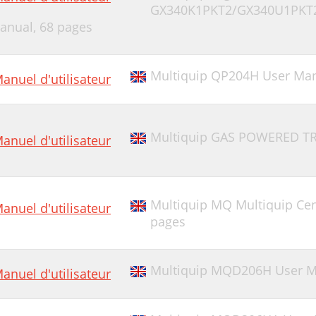
GX340K1PKT2/GX340U1PKT2 
anual,
68 pages
Multiquip QP204H User Manu
anuel d'utilisateur
Multiquip GAS POWERED T
anuel d'utilisateur
Multiquip MQ Multiquip Ce
anuel d'utilisateur
pages
Multiquip MQD206H User M
anuel d'utilisateur