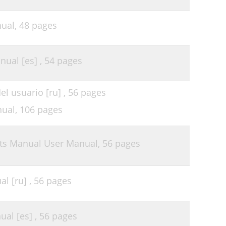
ual,
48 pages
ual [es] ,
54 pages
l usuario [ru] ,
56 pages
nual,
106 pages
ts Manual User Manual,
56 pages
l [ru] ,
56 pages
al [es] ,
56 pages