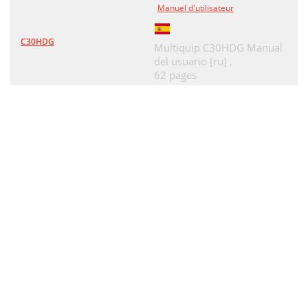
Manuel d'utilisateur
C30HDG
Multiquip C30HDG Manual
del usuario [ru] ,
62 pages