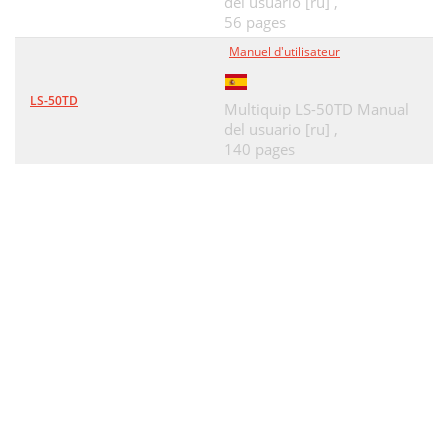
del usuario [ru] ,
56 pages
Manuel d'utilisateur
LS-50TD
Multiquip LS-50TD Manual
del usuario [ru] ,
140 pages