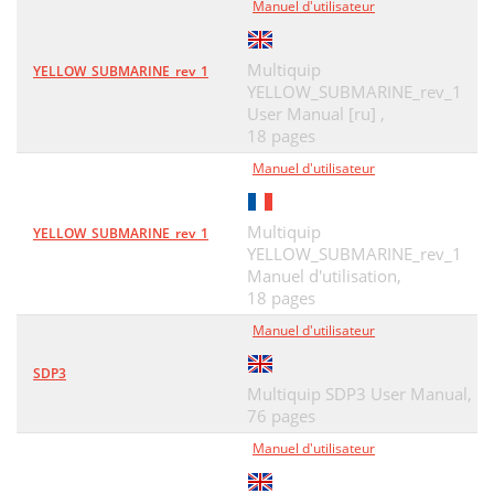
Manuel d'utilisateur
CYLINDER HEAD ASSY
50
Multiquip
FAN COVER ASSY
52
YELLOW_SUBMARINE_rev_1
YELLOW_SUBMARINE_rev_1
FLYWHEEL ASSY
54
User Manual [ru] ,
18 pages
FUEL TANK ASSY
56
Manuel d'utilisateur
IGNITION COIL ASSY
58
Multiquip
YELLOW_SUBMARINE_rev_1
MUFFLER ASSY
60
YELLOW_SUBMARINE_rev_1
PISTON ASSY
Manuel d'utilisation,
62
18 pages
RECOIL STARTER ASSY
64
Manuel d'utilisateur
NO ARTWORK AVALIBLE
66
SDP3
Multiquip SDP3 User Manual,
Effective: February 22, 2006
68
76 pages
HERE'S HOW TO GET HELP
70
Manuel d'utilisateur