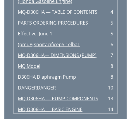
(Honda Gasoline Engine)
1
MQ-D306HA — TABLE OF CONTENTS
4
PARTS ORDERING PROCEDURES
5
Effective: June 1
5
)pmuP(snoitacificepS.1elbaT
6
MQ-D306HA— DIMENSIONS (PUMP)
7
MQ Model
8
D306HA Diaphragm Pump
8
DANGERDANGER
10
MQ-D306HA — PUMP COMPONENTS
13
MQ-D306HA — BASIC ENGINE
14
running
15