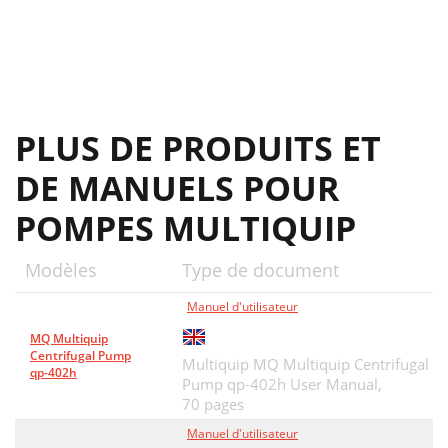
PLUS DE PRODUITS ET
DE MANUELS POUR
POMPES MULTIQUIP
Modèles
Type de document
Manuel d'utilisateur
MQ Multiquip
Centrifugal Pump
Multiquip MQ Multiquip Centrifugal
qp-402h
Pump qp-402h User Manual,
70 pages
Manuel d'utilisateur