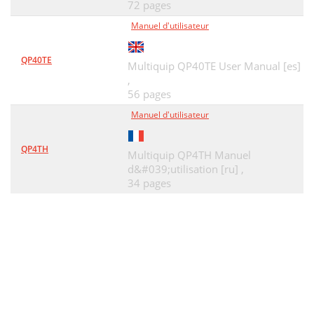
72 pages
Manuel d'utilisateur
QP40TE
Multiquip QP40TE User Manual [es]
,
56 pages
Manuel d'utilisateur
QP4TH
Multiquip QP4TH Manuel
d&#039;utilisation [ru] ,
34 pages