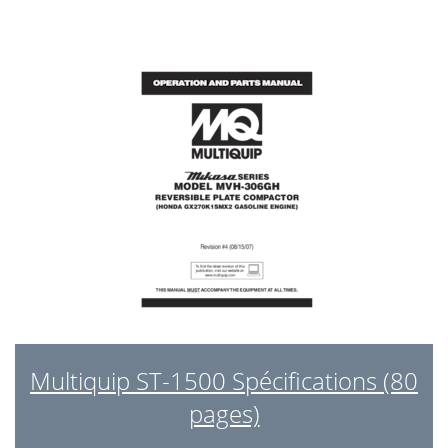
CONTROL BOX WIRING DIAGRAM
22
WIRING DIAGRAM
22
NOTE PAGE
23
+, %, or
24
ST-1503A/CUL SUBMERSIBLE PUMP
25
1 TO 3 UNITS
25
COMPLETE ASSEMBLY INCLUDES
34
ITEMS WITHIN DASHED LINES
34
Effective: October 1, 2002
36
Multiquip ST-1500 Spécifications (80
pages)