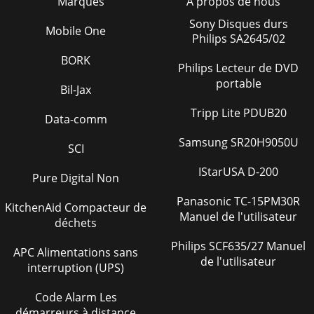
Marques
À propos de nous
Sony Disques durs
Mobile One
Philips SA2645/02
BORK
Philips Lecteur de DVD
portable
Bil-Jax
Tripp Lite PDUB20
Data-comm
Samsung SR20H9050U
SCI
IStarUSA D-200
Pure Digital Non
Panasonic TC-15PM30R
KitchenAid Compacteur de
Manuel de l'utilisateur
déchets
Philips SCF635/27 Manuel
APC Alimentations sans
de l'utilisateur
interruption (UPS)
Code Alarm Les
démarreurs à distance