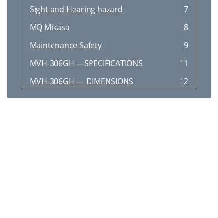
Sight and Hearing hazard
7
MQ Mikasa
8
Maintenance Safety
9
MVH-306GH —SPECIFICATIONS
11
MVH-306GH — DIMENSIONS
12
MVH-306GH— FEATURES
13
MVH-306GH — PRE-INSPECTION
16
MVH-306GH — OPERATION
18
MVH-306GH—OPERATION
20
MVH-306GH — MAINTENANCE
21
MVH-306GH—MAINTENANCE
24
MVH-306GH—TROUBLESHOOTING
25