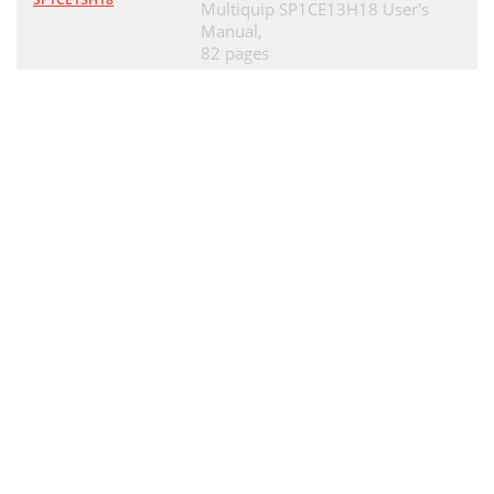
Multiquip SP1CE13H18 User's
Manual,
82 pages