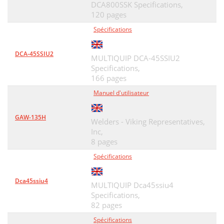
DCA800SSK Specifications,
120 pages
Spécifications
DCA-45SSIU2
MULTIQUIP DCA-45SSIU2
Specifications,
166 pages
Manuel d'utilisateur
GAW-135H
Welders - Viking Representatives,
Inc,
8 pages
Spécifications
Dca45ssiu4
MULTIQUIP Dca45ssiu4
Specifications,
82 pages
Spécifications