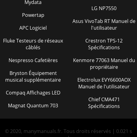
Mydata
LG NP7550
Powertap
Asus VivoTab RT Manuel de
APC Logiciel
l'utilisateur
Fluke Testeurs de réseaux
Crestron TPS-12
câblés
Spécifications
Nespresso Cafetières
Kenmore 77063 Manuel du
propriétaire
Bryston Équipement
musical supplémentaire
Electrolux EVY6600AOX
Manuel de l'utilisateur
Compaq Affichages LED
Chief CMA471
Magnat Quantum 703
Spécifications
© 2020, manymanuals.fr. Tous droits réservés | 0.021 s