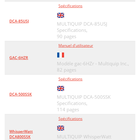
Spécifications
DCA-85USJ
MULTIQUIP DCA-85USJ
Specifications,
90 pages
Manuel d'utilisateur
GAC-6HZR
Modèle gac-6HZr - Multiquip Inc.,
82 pages
Spécifications
DCA-500SSK
MULTIQUIP DCA-500SSK
Specifications,
114 pages
Spécifications
WhisperWatt
MULTIQUIP WhisperWatt
DCA800SSK