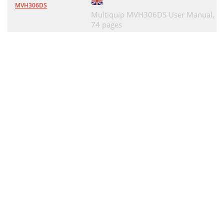
MVH306DS
Multiquip MVH306DS User Manual,
74 pages