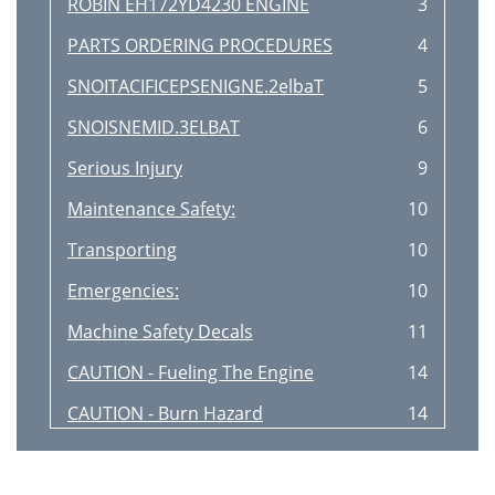
ROBIN EH172YD4230 ENGINE
3
PARTS ORDERING PROCEDURES
4
SNOITACIFICEPSENIGNE.2elbaT
5
SNOISNEMID.3ELBAT
6
Serious Injury
9
Maintenance Safety:
10
Transporting
10
Emergencies:
10
Machine Safety Decals
11
CAUTION - Fueling The Engine
14
CAUTION - Burn Hazard
14
Explosive Fuel
15