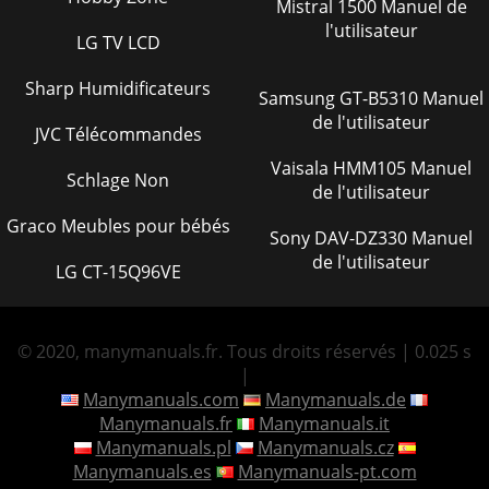
Mistral 1500 Manuel de
l'utilisateur
LG TV LCD
Sharp Humidificateurs
Samsung GT-B5310 Manuel
de l'utilisateur
JVC Télécommandes
Vaisala HMM105 Manuel
Schlage Non
de l'utilisateur
Graco Meubles pour bébés
Sony DAV-DZ330 Manuel
de l'utilisateur
LG CT-15Q96VE
© 2020, manymanuals.fr. Tous droits réservés | 0.025 s
|
Manymanuals.com
Manymanuals.de
Manymanuals.fr
Manymanuals.it
Manymanuals.pl
Manymanuals.cz
Manymanuals.es
Manymanuals-pt.com