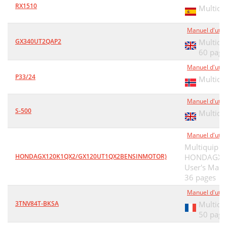
RX1510
Multiqu
Manuel d'utili
GX340UT2QAP2
Multiqu
60 page
Manuel d'utili
P33/24
Multiqu
Manuel d'utili
S-500
Multiqu
Manuel d'utili
Multiquip
HONDAGX120K1QX2/GX120UT1QX2BENSINMOTOR)
HONDAGX1
User's Manu
36 pages
Manuel d'utili
3TNV84T-BKSA
Multiqu
50 page