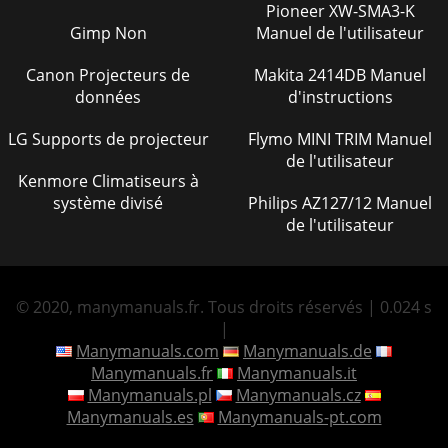
Pioneer XW-SMA3-K
Gimp Non
Manuel de l'utilisateur
Canon Projecteurs de
Makita 2414DB Manuel
données
d'instructions
LG Supports de projecteur
Flymo MINI TRIM Manuel
de l'utilisateur
Kenmore Climatiseurs à
système divisé
Philips AZ127/12 Manuel
de l'utilisateur
© 2020, manymanuals.fr. Tous droits réservés | 0.024 s
|
Manymanuals.com
Manymanuals.de
Manymanuals.fr
Manymanuals.it
Manymanuals.pl
Manymanuals.cz
Manymanuals.es
Manymanuals-pt.com