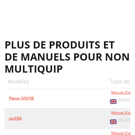
MOTOR ASSY
34
HERE’S HOW TO GET HELP
38
PLUS DE PRODUITS ET
DE MANUELS POUR NON
MULTIQUIP
Modèles
Type de 
Manuel d'utili
Planer SFG10E
Multiqu
Manuel d'utili
stx55j6
Multiqu
Manuel d'utili