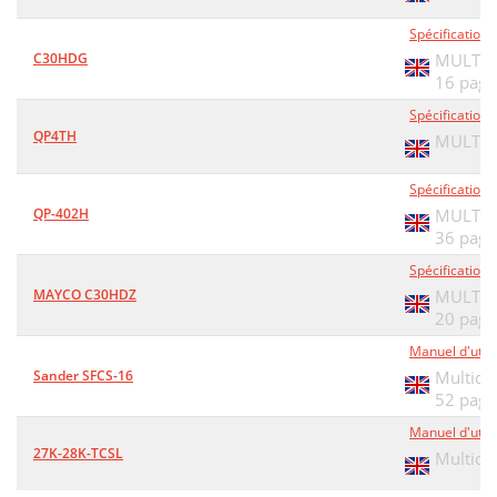
Spécifications
C30HDG
MULTIQU
16 page
Spécifications
QP4TH
MULTIQU
Spécifications
QP-402H
MULTIQU
36 page
Spécifications
MAYCO C30HDZ
MULTIQU
20 page
Manuel d'utili
Sander SFCS-16
Multiqu
52 page
Manuel d'utili
27K-28K-TCSL
Multiqu