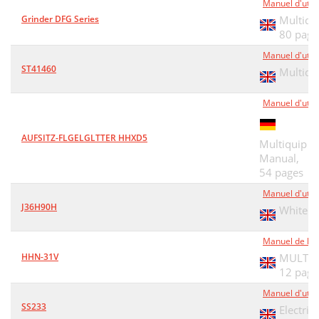
Manuel d'utili
Grinder DFG Series
Multiqu
80 page
Manuel d'utili
ST41460
Multiqu
Manuel d'utili
AUFSITZ-FLGELGLTTER HHXD5
Multiquip 
Manual,
54 pages
Manuel d'utili
J36H90H
Whitema
Manuel de l'o
HHN-31V
MULTIQ
12 page
Manuel d'utili
SS233
Electri