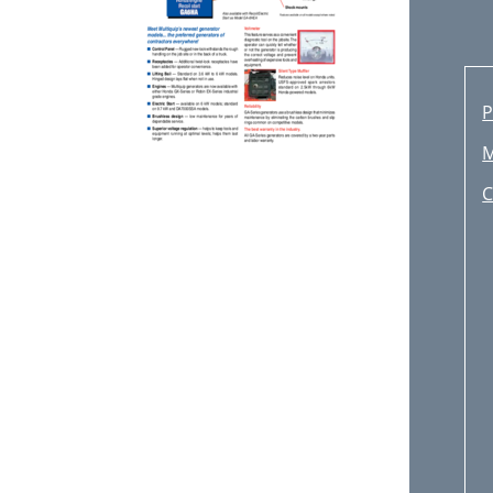
P
M
C