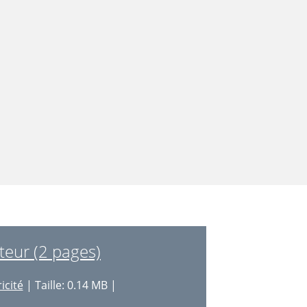
teur (2 pages)
icité
| Taille: 0.14 MB |