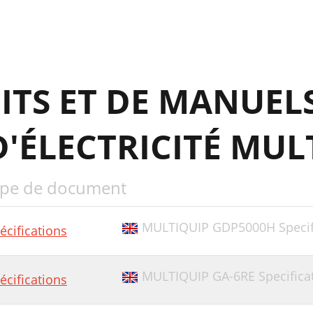
ITS ET DE MANUEL
'ÉLECTRICITÉ MUL
pe de document
MULTIQUIP GDP5000H Specif
écifications
MULTIQUIP GA-6RE Specifica
écifications