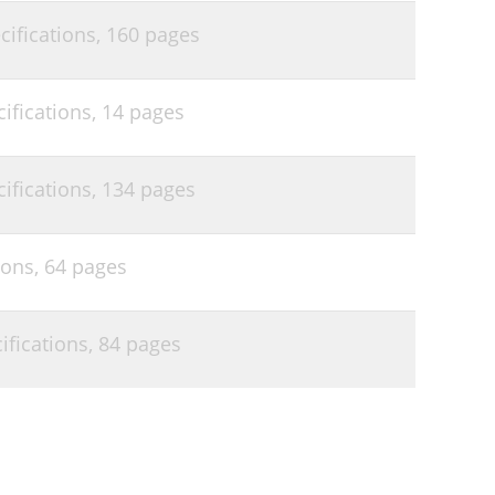
ifications,
160 pages
ifications,
14 pages
fications,
134 pages
ions,
64 pages
fications,
84 pages