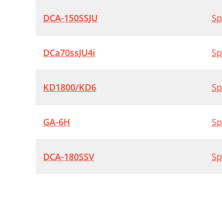
DCA-150SSJU
Sp
DCa70ssJU4i
Sp
KD1800/KD6
Sp
GA-6H
Sp
DCA-180SSV
Sp