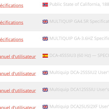
Public State of California,
188
écifications
MULTIQUIP GA4.5R Specifica
écifications
MULTIQUIP GA-3.6HZ Specifi
écifications
DCA-45SSIU3 (60 Hz) — SPEC
nuel d'utilisateur
Multiquip DCA-25SSIU2 User
nuel d'utilisateur
Multiquip DCA125SSIU User'
nuel d'utilisateur
Multiquip DCA25USI2XF User
nuel d'utilisateur