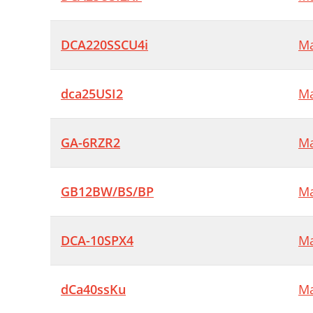
DCA220SSCU4i
Ma
dca25USI2
Ma
GA-6RZR2
Ma
GB12BW/BS/BP
Ma
DCA-10SPX4
Ma
dCa40ssKu
Ma