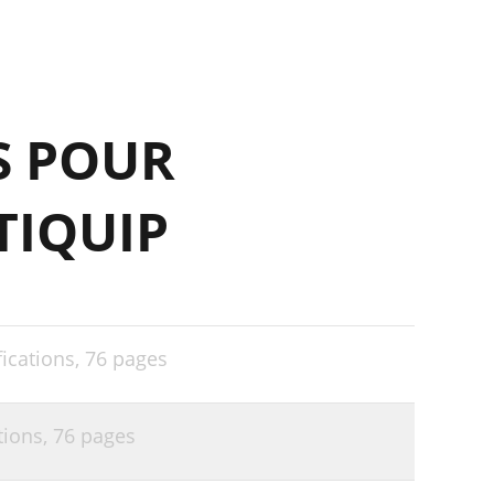
S POUR
TIQUIP
ications,
76 pages
tions,
76 pages