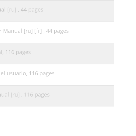
l [ru] ,
44 pages
Manual [ru] [fr] ,
44 pages
l,
116 pages
el usuario,
116 pages
al [ru] ,
116 pages