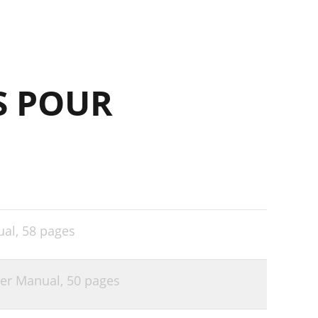
41
43
44
S POUR
46
48
50
ual,
58 pages
er Manual,
50 pages