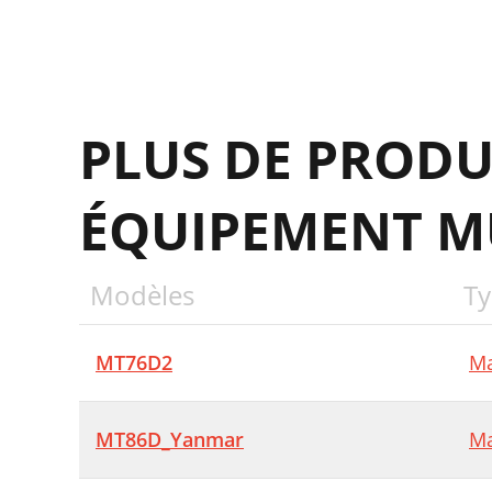
F
A
L
PLUS DE PRODU
L
E
ÉQUIPEMENT M
H
Modèles
Ty
MT76D2
Ma
MT86D_Yanmar
Ma