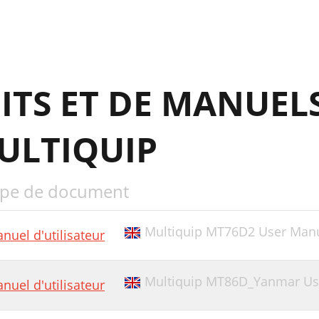
UEL INJECTION PUMP ASSY
IR CLEANER AND MUFFLER ASSY
ABEL AND GASKET SET ASSY
ITS ET DE MANUEL
OOSE PARTS ASSY
ffective: February 22, 2006
ULTIQUIP
ERE'S HOW TO GET HELP
pe de document
Multiquip MT76D2 User Man
nuel d'utilisateur
Multiquip MT86D_Yanmar Us
nuel d'utilisateur