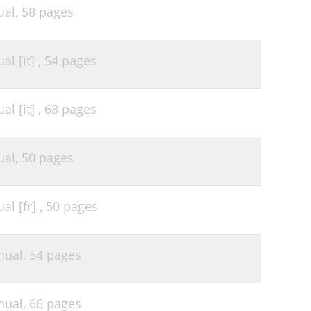
ual,
58 pages
l [it] ,
54 pages
l [it] ,
68 pages
ual,
50 pages
l [fr] ,
50 pages
nual,
54 pages
nual,
66 pages