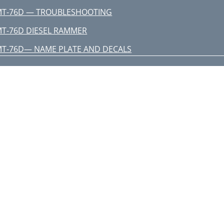
T-76D — TROUBLESHOOTING
T-76D DIESEL RAMMER
T-76D— NAME PLATE AND DECALS
RANKCASE AND ENGINE ASSY
XCLUDE 61, 62 AND 63
YLINDER GUIDE AND FOOT ASSY
ANK AND HANDLE ASSY
EE PG. 28 AND 29 FOR P/N
EE PG. 36 AND 37 FOR P/N
YLINDER BLOCK ASSY
EE PG. 26 AND 27 FOR P/N
OOLING AND STARTING ASSY