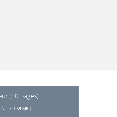
eur (50 pages)
Taille: 1.59 MB |