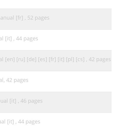
nual [fr] ,
52 pages
 [it] ,
44 pages
] [ru] [de] [es] [fr] [it] [pl] [cs] ,
42 pages
al,
42 pages
l [it] ,
46 pages
 [it] ,
44 pages