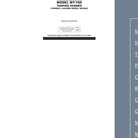
M
N
T
P
C
R
O
G
M
M